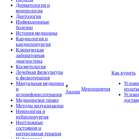
Дерматология и
венерология
Диетология
Инфекционные
болезни
История медицины
Кардиология и
кардиохирургия
Клиническая
лабораторная
диагностика
Косметология
Лечебная физкультура
Как купить
и физиотерапия
Мануальная медицина
Услови
и
Мероприятия
оплат
Акции
иглорефлексотерапия
Услови
Медицинское право
достав
Методы визуализации
Неврология и
нейрохирургия
Неотложные
состояния и
интенсивная терапия