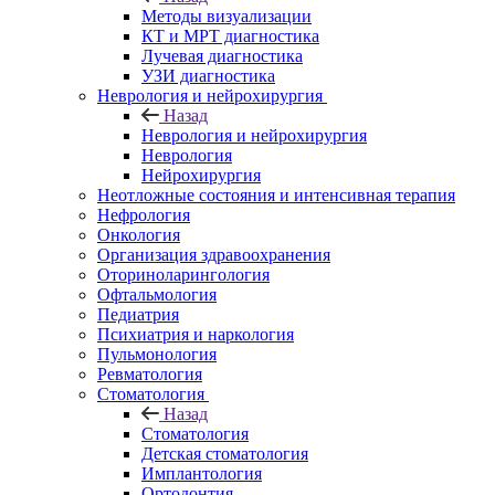
Методы визуализации
КТ и МРТ диагностика
Лучевая диагностика
УЗИ диагностика
Неврология и нейрохирургия
Назад
Неврология и нейрохирургия
Неврология
Нейрохирургия
Неотложные состояния и интенсивная терапия
Нефрология
Онкология
Организация здравоохранения
Оториноларингология
Офтальмология
Педиатрия
Психиатрия и наркология
Пульмонология
Ревматология
Стоматология
Назад
Стоматология
Детская стоматология
Имплантология
Ортодонтия