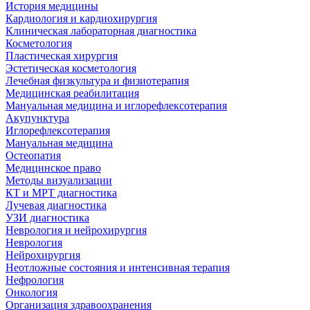
История медицины
Кардиология и кардиохирургия
Клиническая лабораторная диагностика
Косметология
Пластическая хирургия
Эстетическая косметология
Лечебная физкультура и физиотерапия
Медицинская реабилитация
Мануальная медицина и иглорефлексотерапия
Акупунктура
Иглорефлексотерапия
Мануальная медицина
Остеопатия
Медицинское право
Методы визуализации
КТ и МРТ диагностика
Лучевая диагностика
УЗИ диагностика
Неврология и нейрохирургия
Неврология
Нейрохирургия
Неотложные состояния и интенсивная терапия
Нефрология
Онкология
Организация здравоохранения