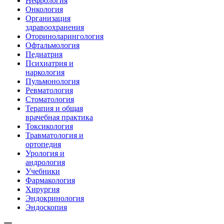
Нефрология
Онкология
Организация
здравоохранения
Оториноларингология
Офтальмология
Педиатрия
Психиатрия и
наркология
Пульмонология
Ревматология
Стоматология
Терапия и общая
врачебная практика
Токсикология
Травматология и
ортопедия
Урология и
андрология
Учебники
Фармакология
Хирургия
Эндокринология
Эндоскопия