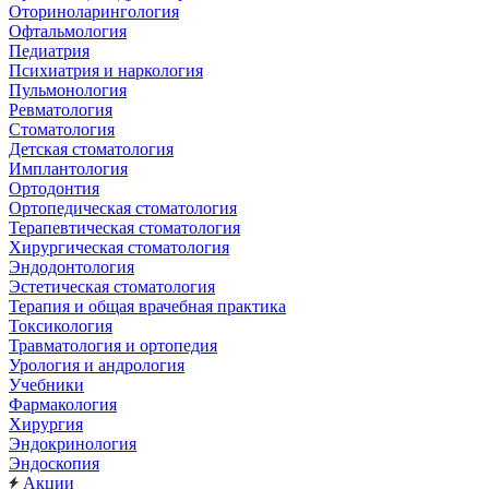
Оториноларингология
Офтальмология
Педиатрия
Психиатрия и наркология
Пульмонология
Ревматология
Стоматология
Детская стоматология
Имплантология
Ортодонтия
Ортопедическая стоматология
Терапевтическая стоматология
Хирургическая стоматология
Эндодонтология
Эстетическая стоматология
Терапия и общая врачебная практика
Токсикология
Травматология и ортопедия
Урология и андрология
Учебники
Фармакология
Хирургия
Эндокринология
Эндоскопия
Акции