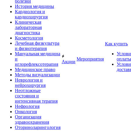
болезни
История медицины
Кардиология и
кардиохирургия
Клиническая
лабораторная
диагностика
Косметология
Лечебная физкультура
Как купить
и физиотерапия
Мануальная медицина
Услови
и
Мероприятия
оплат
Акции
иглорефлексотерапия
Услови
Медицинское право
достав
Методы визуализации
Неврология и
нейрохирургия
Неотложные
состояния и
интенсивная терапия
Нефрология
Онкология
Организация
здравоохранения
Оториноларингология