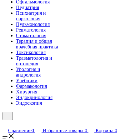
Офтальмология
Педиатрия
Психиатрия и
наркология
Пульмонология
Ревматология
Стоматология
Терапия и общая
врачебная практика
Токсикология
Травматология и
ортопедия
Урология и
андрология
Учебники
Фармакология
Хирургия
Эндокринология
Эндоскопия
Сравнение
0
Избранные товары
0
Корзина
0