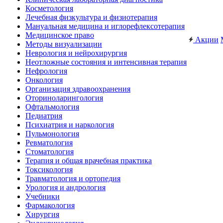
Косметология
Лечебная физкультура и физиотерапия
Мануальная медицина и иглорефлексотерапия
Медицинское право
Акции
Методы визуализации
Неврология и нейрохирургия
Неотложные состояния и интенсивная терапия
Нефрология
Онкология
Организация здравоохранения
Оториноларингология
Офтальмология
Педиатрия
Психиатрия и наркология
Пульмонология
Ревматология
Стоматология
Терапия и общая врачебная практика
Токсикология
Травматология и ортопедия
Урология и андрология
Учебники
Фармакология
Хирургия