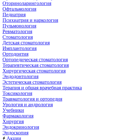
Оториноларингология
Офтальмология
Педиатрия
Психиатрия и наркология
Пульмонология
Ревматология
Стоматология
Детская стоматология
Имплантология
Ортодонтия
Ортопедическая стоматология
Терапевтическая стоматология
Хирургическая стоматология
Эндодонтология
Эстетическая стоматология
Терапия и общая врачебная практика
Токсикология
Травматология и ортопедия
Урология и андрология
Учебники
Фармакология
Хирургия
Эндокринология
Эндоскопия
Акции