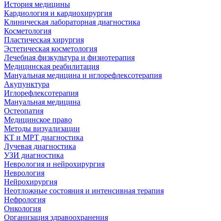
История медицины
Кардиология и кардиохирургия
Клиническая лабораторная диагностика
Косметология
Пластическая хирургия
Эстетическая косметология
Лечебная физкультура и физиотерапия
Медицинская реабилитация
Мануальная медицина и иглорефлексотерапия
Акупунктура
Иглорефлексотерапия
Мануальная медицина
Остеопатия
Медицинское право
Методы визуализации
КТ и МРТ диагностика
Лучевая диагностика
УЗИ диагностика
Неврология и нейрохирургия
Неврология
Нейрохирургия
Неотложные состояния и интенсивная терапия
Нефрология
Онкология
Организация здравоохранения