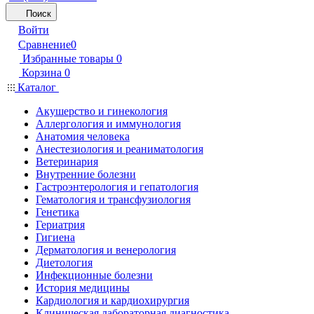
Поиск
Войти
Сравнение
0
Избранные товары
0
Корзина
0
Каталог
Акушерство и гинекология
Аллергология и иммунология
Анатомия человека
Анестезиология и реаниматология
Ветеринария
Внутренние болезни
Гастроэнтерология и гепатология
Гематология и трансфузиология
Генетика
Гериатрия
Гигиена
Дерматология и венерология
Диетология
Инфекционные болезни
История медицины
Кардиология и кардиохирургия
Клиническая лабораторная диагностика