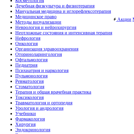
Косметология
Лечебная физкультура и физиотерапия
Мануальная медицина и иглорефлексотерапия
Медицинское право
Акции
Методы визуализации
Неврология и нейрохирургия
Неотложные состояния и интенсивная терапия
Нефрология
Онкология
Организация здравоохранения
Оториноларингология
Офтальмология
Педиатрия
Психиатрия и наркология
Пульмонология
Ревматология
Стоматология
Терапия и общая врачебная практика
Токсикология
Травматология и ортопедия
Урология и андрология
Учебники
Фармакология
Хирургия
Эндокринология