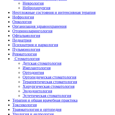
Неврология
Нейрохирургия
Неотложные состояния и интенсивная терапия
Нефрология
Онкология
Организация здравоохранения
Оториноларингология
Офтальмология
Педиатрия
Психиатрия и наркология
Пульмонология
Ревматология
Стоматология
Детская стоматология
Имплантология
Ортодонтия
Ортопедическая стоматология
Терапевтическая стоматология
Хирургическая стоматология
Эндодонтология
Эстетическая стоматология
Терапия и общая врачебная практика
Токсикология
Травматология и ортопедия
Урология и андрология