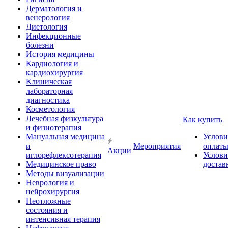
Дерматология и
венерология
Диетология
Инфекционные
болезни
История медицины
Кардиология и
кардиохирургия
Клиническая
лабораторная
диагностика
Косметология
Лечебная физкультура
Как купить
и физиотерапия
Мануальная медицина
Услови
и
Мероприятия
оплат
Акции
иглорефлексотерапия
Услови
Медицинское право
достав
Методы визуализации
Неврология и
нейрохирургия
Неотложные
состояния и
интенсивная терапия