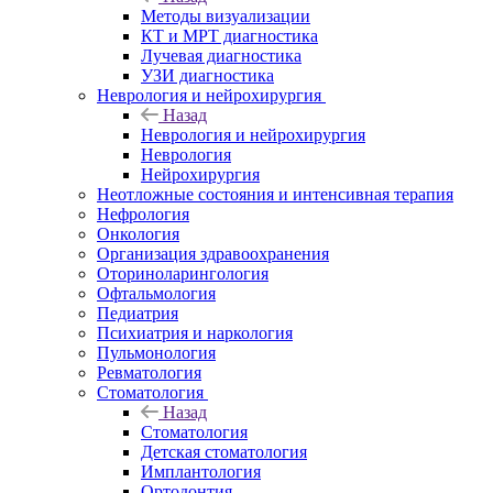
Методы визуализации
КТ и МРТ диагностика
Лучевая диагностика
УЗИ диагностика
Неврология и нейрохирургия
Назад
Неврология и нейрохирургия
Неврология
Нейрохирургия
Неотложные состояния и интенсивная терапия
Нефрология
Онкология
Организация здравоохранения
Оториноларингология
Офтальмология
Педиатрия
Психиатрия и наркология
Пульмонология
Ревматология
Стоматология
Назад
Стоматология
Детская стоматология
Имплантология
Ортодонтия