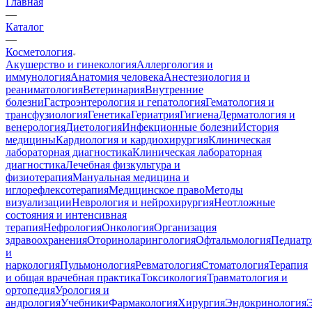
Главная
—
Каталог
—
Косметология
Акушерство и гинекология
Аллергология и
иммунология
Анатомия человека
Анестезиология и
реаниматология
Ветеринария
Внутренние
болезни
Гастроэнтерология и гепатология
Гематология и
трансфузиология
Генетика
Гериатрия
Гигиена
Дерматология и
венерология
Диетология
Инфекционные болезни
История
медицины
Кардиология и кардиохирургия
Клиническая
лабораторная диагностика
Клиническая лабораторная
диагностика
Лечебная физкультура и
физиотерапия
Мануальная медицина и
иглорефлексотерапия
Медицинское право
Методы
визуализации
Неврология и нейрохирургия
Неотложные
состояния и интенсивная
терапия
Нефрология
Онкология
Организация
здравоохранения
Оториноларингология
Офтальмология
Педиатр
и
наркология
Пульмонология
Ревматология
Стоматология
Терапия
и общая врачебная практика
Токсикология
Травматология и
ортопедия
Урология и
андрология
Учебники
Фармакология
Хирургия
Эндокринология