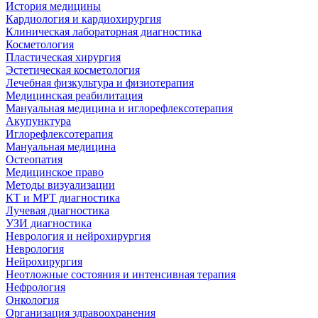
История медицины
Кардиология и кардиохирургия
Клиническая лабораторная диагностика
Косметология
Пластическая хирургия
Эстетическая косметология
Лечебная физкультура и физиотерапия
Медицинская реабилитация
Мануальная медицина и иглорефлексотерапия
Акупунктура
Иглорефлексотерапия
Мануальная медицина
Остеопатия
Медицинское право
Методы визуализации
КТ и МРТ диагностика
Лучевая диагностика
УЗИ диагностика
Неврология и нейрохирургия
Неврология
Нейрохирургия
Неотложные состояния и интенсивная терапия
Нефрология
Онкология
Организация здравоохранения