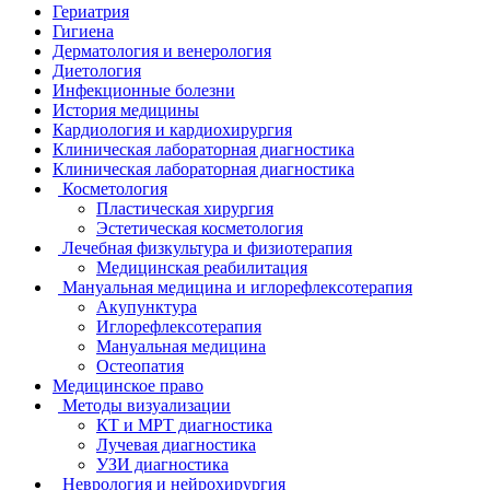
Гериатрия
Гигиена
Дерматология и венерология
Диетология
Инфекционные болезни
История медицины
Кардиология и кардиохирургия
Клиническая лабораторная диагностика
Клиническая лабораторная диагностика
Косметология
Пластическая хирургия
Эстетическая косметология
Лечебная физкультура и физиотерапия
Медицинская реабилитация
Мануальная медицина и иглорефлексотерапия
Акупунктура
Иглорефлексотерапия
Мануальная медицина
Остеопатия
Медицинское право
Методы визуализации
КТ и МРТ диагностика
Лучевая диагностика
УЗИ диагностика
Неврология и нейрохирургия