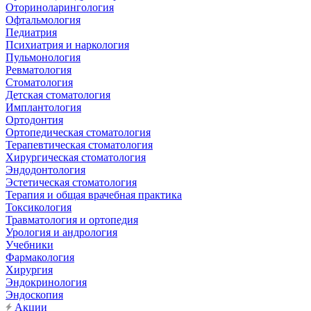
Оториноларингология
Офтальмология
Педиатрия
Психиатрия и наркология
Пульмонология
Ревматология
Стоматология
Детская стоматология
Имплантология
Ортодонтия
Ортопедическая стоматология
Терапевтическая стоматология
Хирургическая стоматология
Эндодонтология
Эстетическая стоматология
Терапия и общая врачебная практика
Токсикология
Травматология и ортопедия
Урология и андрология
Учебники
Фармакология
Хирургия
Эндокринология
Эндоскопия
Акции