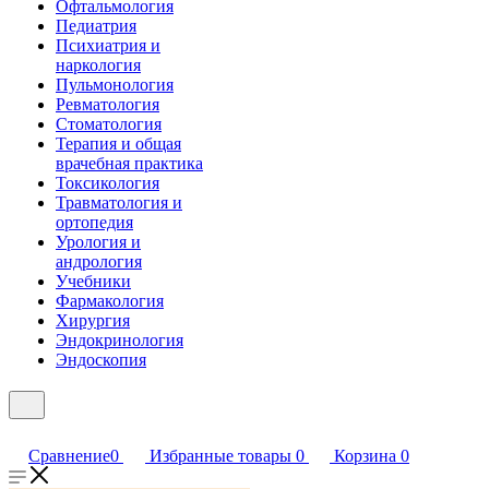
Офтальмология
Педиатрия
Психиатрия и
наркология
Пульмонология
Ревматология
Стоматология
Терапия и общая
врачебная практика
Токсикология
Травматология и
ортопедия
Урология и
андрология
Учебники
Фармакология
Хирургия
Эндокринология
Эндоскопия
Сравнение
0
Избранные товары
0
Корзина
0