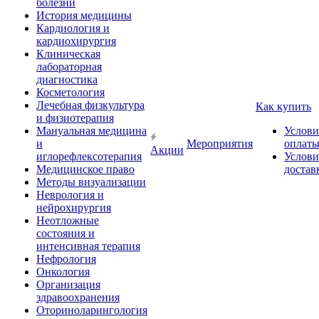
болезни
История медицины
Кардиология и
кардиохирургия
Клиническая
лабораторная
диагностика
Косметология
Лечебная физкультура
Как купить
и физиотерапия
Мануальная медицина
Услови
и
Мероприятия
оплат
Акции
иглорефлексотерапия
Услови
Медицинское право
достав
Методы визуализации
Неврология и
нейрохирургия
Неотложные
состояния и
интенсивная терапия
Нефрология
Онкология
Организация
здравоохранения
Оториноларингология