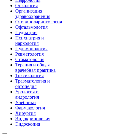
Нефрология
Онкология
Организация
здравоохранения
Оториноларингология
Офтальмология
Педиатрия
Психиатрия и
наркология
Пульмонология
Ревматология
Стоматология
Терапия и общая
врачебная практика
Токсикология
Травматология и
ортопедия
Урология и
андрология
Учебники
Фармакология
Хирургия
Эндокринология
Эндоскопия