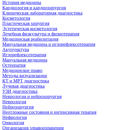
История медицины
Кардиология и кардиохирургия
Клиническая лабораторная диагностика
Косметология
Пластическая хирургия
Эстетическая косметология
Лечебная физкультура и физиотерапия
Медицинская реабилитация
Мануальная медицина и иглорефлексотерапия
Акупунктура
Иглорефлексотерапия
Мануальная медицина
Остеопатия
Медицинское право
Методы визуализации
КТ и МРТ диагностика
Лучевая диагностика
УЗИ диагностика
Неврология и нейрохирургия
Неврология
Нейрохирургия
Неотложные состояния и интенсивная терапия
Нефрология
Онкология
Организация здравоохранения