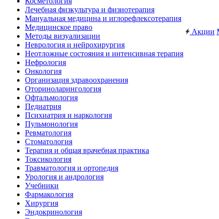
Косметология
Лечебная физкультура и физиотерапия
Мануальная медицина и иглорефлексотерапия
Медицинское право
Акции
Методы визуализации
Неврология и нейрохирургия
Неотложные состояния и интенсивная терапия
Нефрология
Онкология
Организация здравоохранения
Оториноларингология
Офтальмология
Педиатрия
Психиатрия и наркология
Пульмонология
Ревматология
Стоматология
Терапия и общая врачебная практика
Токсикология
Травматология и ортопедия
Урология и андрология
Учебники
Фармакология
Хирургия
Эндокринология