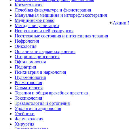
Косметология
Лечебная физкультура и физиотерапия
Мануальная медицина и иглорефлексотерапия
Медицинское право
Акции
Методы визуализации
Неврология и нейрохирургия
Неотложные состояния и интенсивная терапия
Нефрология
Онкология
Организация здравоохранения
Оториноларингология
Офтальмология
Педиатрия
Психиатрия и наркология
Пульмонология
Ревматология
Стоматология
Терапия и общая врачебная практика
Токсикология
Травматология и ортопедия
Урология и андрология
Учебники
Фармакология
Хирургия