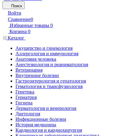
Поиск
Войти
Сравнение
0
Избранные товары
0
Корзина
0
Каталог
Акушерство и гинекология
Аллергология и иммунология
Анатомия человека
Анестезиология и реаниматология
Ветеринария
Внутренние болезни
Гастроэнтерология и гепатология
Гематология и трансфузиология
Генетика
Гериатрия
Гигиена
Дерматология и венерология
Диетология
Инфекционные болезни
История медицины
Кардиология и кардиохирургия
Клиническая лабораторная диагностика