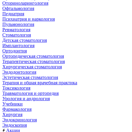
Оториноларингология
Офтальмология
Педиатрия
Психиатрия и наркология
Пульмонология
Ревматология
Стоматология
Детская стоматология
Имплантология
Ортодонтия
Ортопедическая стоматология
Терапевтическая стоматология
Хирургическая стоматология
Эндодонтология
Эстетическая стоматология
Терапия и общая врачебная практика
Токсикология
Травматология и ортопедия
Урология и андрология
Учебники
Фармакология
Хирургия
Эндокринология
Эндоскопия
Акции