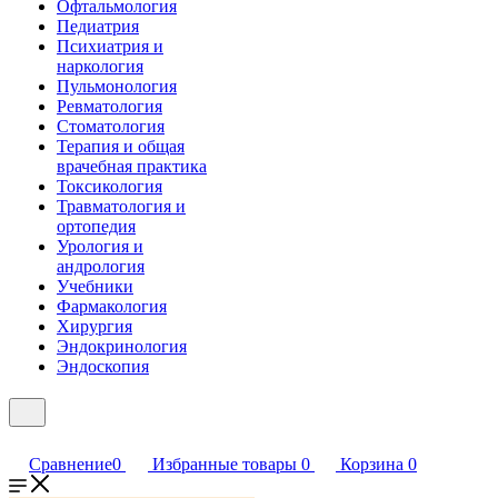
Офтальмология
Педиатрия
Психиатрия и
наркология
Пульмонология
Ревматология
Стоматология
Терапия и общая
врачебная практика
Токсикология
Травматология и
ортопедия
Урология и
андрология
Учебники
Фармакология
Хирургия
Эндокринология
Эндоскопия
Сравнение
0
Избранные товары
0
Корзина
0