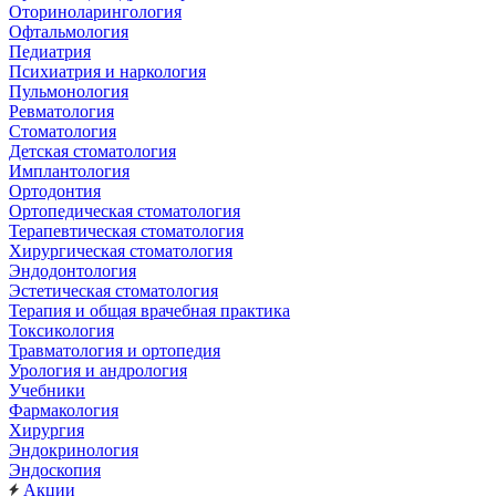
Оториноларингология
Офтальмология
Педиатрия
Психиатрия и наркология
Пульмонология
Ревматология
Стоматология
Детская стоматология
Имплантология
Ортодонтия
Ортопедическая стоматология
Терапевтическая стоматология
Хирургическая стоматология
Эндодонтология
Эстетическая стоматология
Терапия и общая врачебная практика
Токсикология
Травматология и ортопедия
Урология и андрология
Учебники
Фармакология
Хирургия
Эндокринология
Эндоскопия
Акции