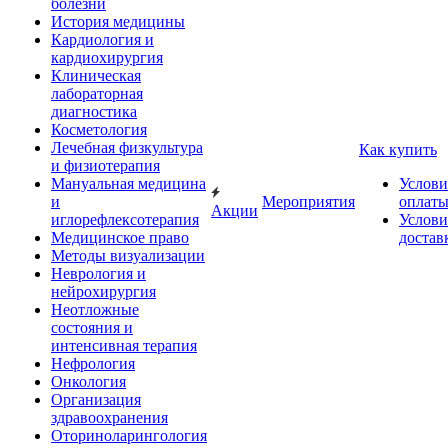
болезни
История медицины
Кардиология и
кардиохирургия
Клиническая
лабораторная
диагностика
Косметология
Лечебная физкультура
Как купить
и физиотерапия
Мануальная медицина
Услови
и
Мероприятия
оплат
Акции
иглорефлексотерапия
Услови
Медицинское право
достав
Методы визуализации
Неврология и
нейрохирургия
Неотложные
состояния и
интенсивная терапия
Нефрология
Онкология
Организация
здравоохранения
Оториноларингология