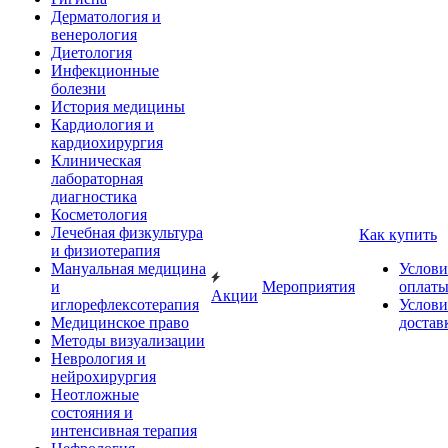
Дерматология и
венерология
Диетология
Инфекционные
болезни
История медицины
Кардиология и
кардиохирургия
Клиническая
лабораторная
диагностика
Косметология
Лечебная физкультура
Как купить
и физиотерапия
Мануальная медицина
Услови
и
Мероприятия
оплат
Акции
иглорефлексотерапия
Услови
Медицинское право
достав
Методы визуализации
Неврология и
нейрохирургия
Неотложные
состояния и
интенсивная терапия