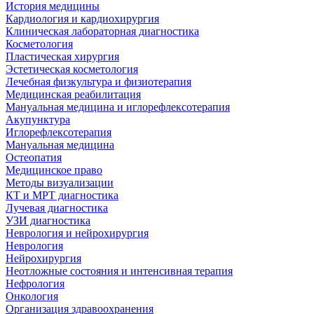
История медицины
Кардиология и кардиохирургия
Клиническая лабораторная диагностика
Косметология
Пластическая хирургия
Эстетическая косметология
Лечебная физкультура и физиотерапия
Медицинская реабилитация
Мануальная медицина и иглорефлексотерапия
Акупунктура
Иглорефлексотерапия
Мануальная медицина
Остеопатия
Медицинское право
Методы визуализации
КТ и МРТ диагностика
Лучевая диагностика
УЗИ диагностика
Неврология и нейрохирургия
Неврология
Нейрохирургия
Неотложные состояния и интенсивная терапия
Нефрология
Онкология
Организация здравоохранения