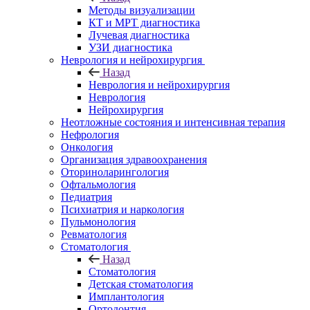
Методы визуализации
КТ и МРТ диагностика
Лучевая диагностика
УЗИ диагностика
Неврология и нейрохирургия
Назад
Неврология и нейрохирургия
Неврология
Нейрохирургия
Неотложные состояния и интенсивная терапия
Нефрология
Онкология
Организация здравоохранения
Оториноларингология
Офтальмология
Педиатрия
Психиатрия и наркология
Пульмонология
Ревматология
Стоматология
Назад
Стоматология
Детская стоматология
Имплантология
Ортодонтия