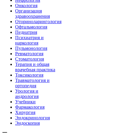
Нефрология
Онкология
Организация
здравоохранения
Оториноларингология
Офтальмология
Педиатрия
Психиатрия и
наркология
Пульмонология
Ревматология
Стоматология
Терапия и общая
врачебная практика
Токсикология
Травматология и
ортопедия
Урология и
андрология
Учебники
Фармакология
Хирургия
Эндокринология
Эндоскопия