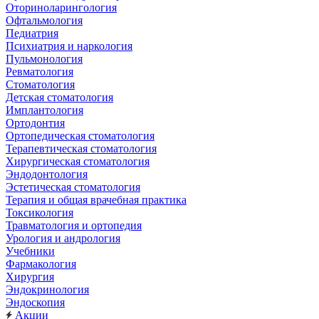
Оториноларингология
Офтальмология
Педиатрия
Психиатрия и наркология
Пульмонология
Ревматология
Стоматология
Детская стоматология
Имплантология
Ортодонтия
Ортопедическая стоматология
Терапевтическая стоматология
Хирургическая стоматология
Эндодонтология
Эстетическая стоматология
Терапия и общая врачебная практика
Токсикология
Травматология и ортопедия
Урология и андрология
Учебники
Фармакология
Хирургия
Эндокринология
Эндоскопия
Акции