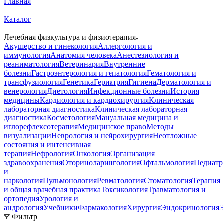
Главная
—
Каталог
—
Лечебная физкультура и физиотерапия
Акушерство и гинекология
Аллергология и
иммунология
Анатомия человека
Анестезиология и
реаниматология
Ветеринария
Внутренние
болезни
Гастроэнтерология и гепатология
Гематология и
трансфузиология
Генетика
Гериатрия
Гигиена
Дерматология и
венерология
Диетология
Инфекционные болезни
История
медицины
Кардиология и кардиохирургия
Клиническая
лабораторная диагностика
Клиническая лабораторная
диагностика
Косметология
Мануальная медицина и
иглорефлексотерапия
Медицинское право
Методы
визуализации
Неврология и нейрохирургия
Неотложные
состояния и интенсивная
терапия
Нефрология
Онкология
Организация
здравоохранения
Оториноларингология
Офтальмология
Педиатр
и
наркология
Пульмонология
Ревматология
Стоматология
Терапия
и общая врачебная практика
Токсикология
Травматология и
ортопедия
Урология и
андрология
Учебники
Фармакология
Хирургия
Эндокринология
Фильтр