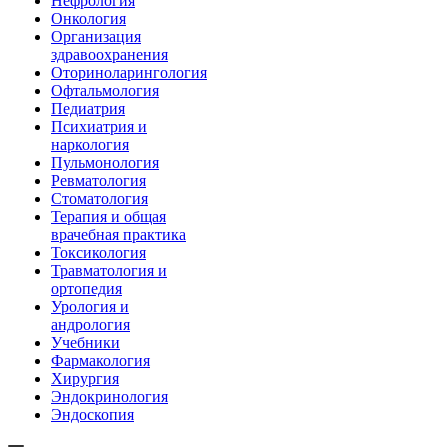
Нефрология
Онкология
Организация
здравоохранения
Оториноларингология
Офтальмология
Педиатрия
Психиатрия и
наркология
Пульмонология
Ревматология
Стоматология
Терапия и общая
врачебная практика
Токсикология
Травматология и
ортопедия
Урология и
андрология
Учебники
Фармакология
Хирургия
Эндокринология
Эндоскопия