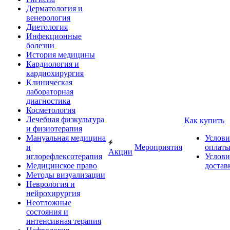
Дерматология и
венерология
Диетология
Инфекционные
болезни
История медицины
Кардиология и
кардиохирургия
Клиническая
лабораторная
диагностика
Косметология
Лечебная физкультура
Как купить
и физиотерапия
Мануальная медицина
Услови
и
Мероприятия
оплат
Акции
иглорефлексотерапия
Услови
Медицинское право
достав
Методы визуализации
Неврология и
нейрохирургия
Неотложные
состояния и
интенсивная терапия