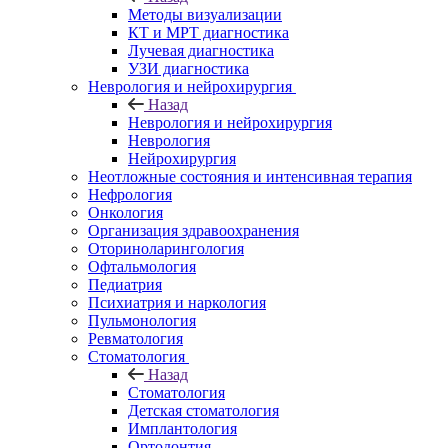
Методы визуализации
КТ и МРТ диагностика
Лучевая диагностика
УЗИ диагностика
Неврология и нейрохирургия
Назад
Неврология и нейрохирургия
Неврология
Нейрохирургия
Неотложные состояния и интенсивная терапия
Нефрология
Онкология
Организация здравоохранения
Оториноларингология
Офтальмология
Педиатрия
Психиатрия и наркология
Пульмонология
Ревматология
Стоматология
Назад
Стоматология
Детская стоматология
Имплантология
Ортодонтия