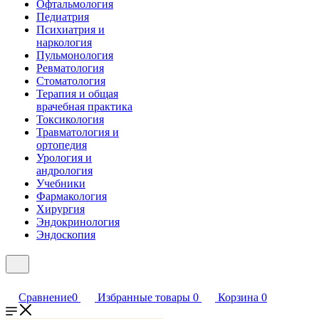
Офтальмология
Педиатрия
Психиатрия и
наркология
Пульмонология
Ревматология
Стоматология
Терапия и общая
врачебная практика
Токсикология
Травматология и
ортопедия
Урология и
андрология
Учебники
Фармакология
Хирургия
Эндокринология
Эндоскопия
Сравнение
0
Избранные товары
0
Корзина
0