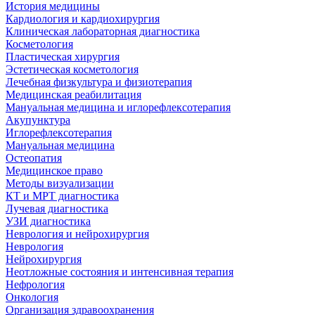
История медицины
Кардиология и кардиохирургия
Клиническая лабораторная диагностика
Косметология
Пластическая хирургия
Эстетическая косметология
Лечебная физкультура и физиотерапия
Медицинская реабилитация
Мануальная медицина и иглорефлексотерапия
Акупунктура
Иглорефлексотерапия
Мануальная медицина
Остеопатия
Медицинское право
Методы визуализации
КТ и МРТ диагностика
Лучевая диагностика
УЗИ диагностика
Неврология и нейрохирургия
Неврология
Нейрохирургия
Неотложные состояния и интенсивная терапия
Нефрология
Онкология
Организация здравоохранения