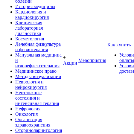
болезни
История медицины
Кардиология и
кардиохирургия
Клиническая
лабораторная
диагностика
Косметология
Лечебная физкультура
Как купить
и физиотерапия
Мануальная медицина
Услови
и
Мероприятия
оплат
Акции
иглорефлексотерапия
Услови
Медицинское право
достав
Методы визуализации
Неврология и
нейрохирургия
Неотложные
состояния и
интенсивная терапия
Нефрология
Онкология
Организация
здравоохранения
Оториноларингология