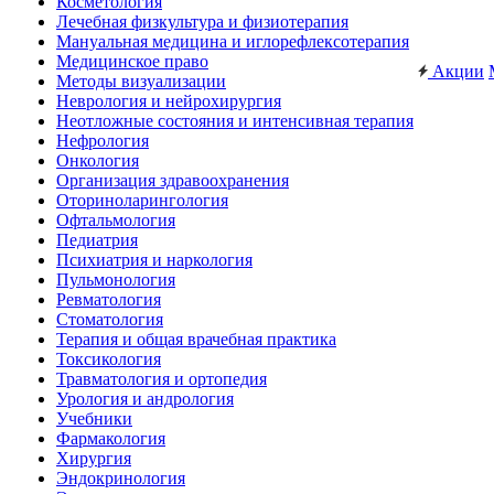
Косметология
Лечебная физкультура и физиотерапия
Мануальная медицина и иглорефлексотерапия
Медицинское право
Акции
Методы визуализации
Неврология и нейрохирургия
Неотложные состояния и интенсивная терапия
Нефрология
Онкология
Организация здравоохранения
Оториноларингология
Офтальмология
Педиатрия
Психиатрия и наркология
Пульмонология
Ревматология
Стоматология
Терапия и общая врачебная практика
Токсикология
Травматология и ортопедия
Урология и андрология
Учебники
Фармакология
Хирургия
Эндокринология