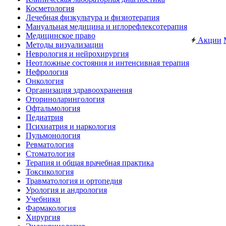
Косметология
Лечебная физкультура и физиотерапия
Мануальная медицина и иглорефлексотерапия
Медицинское право
Акции
Методы визуализации
Неврология и нейрохирургия
Неотложные состояния и интенсивная терапия
Нефрология
Онкология
Организация здравоохранения
Оториноларингология
Офтальмология
Педиатрия
Психиатрия и наркология
Пульмонология
Ревматология
Стоматология
Терапия и общая врачебная практика
Токсикология
Травматология и ортопедия
Урология и андрология
Учебники
Фармакология
Хирургия