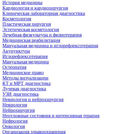
История медицины
Кардиология и кардиохирургия
Клиническая лабораторная диагностика
Косметология
Пластическая хирургия
Эстетическая косметология
Лечебная физкультура и физиотерапия
Медицинская реабилитация
Мануальная медицина и иглорефлексотерапия
Акупунктура
Иглорефлексотерапия
Мануальная медицина
Остеопатия
Медицинское право
Методы визуализации
КТ и МРТ диагностика
Лучевая диагностика
УЗИ диагностика
Неврология и нейрохирургия
Неврология
Нейрохирургия
Неотложные состояния и интенсивная терапия
Нефрология
Онкология
Организация здравоохранения