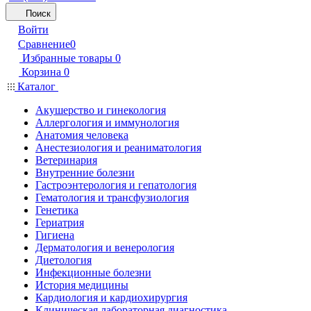
Поиск
Войти
Сравнение
0
Избранные товары
0
Корзина
0
Каталог
Акушерство и гинекология
Аллергология и иммунология
Анатомия человека
Анестезиология и реаниматология
Ветеринария
Внутренние болезни
Гастроэнтерология и гепатология
Гематология и трансфузиология
Генетика
Гериатрия
Гигиена
Дерматология и венерология
Диетология
Инфекционные болезни
История медицины
Кардиология и кардиохирургия
Клиническая лабораторная диагностика