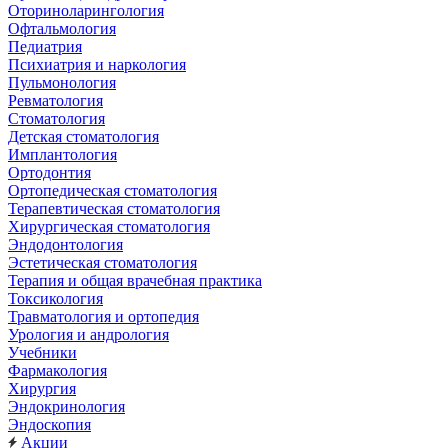
Оториноларингология
Офтальмология
Педиатрия
Психиатрия и наркология
Пульмонология
Ревматология
Стоматология
Детская стоматология
Имплантология
Ортодонтия
Ортопедическая стоматология
Терапевтическая стоматология
Хирургическая стоматология
Эндодонтология
Эстетическая стоматология
Терапия и общая врачебная практика
Токсикология
Травматология и ортопедия
Урология и андрология
Учебники
Фармакология
Хирургия
Эндокринология
Эндоскопия
Акции