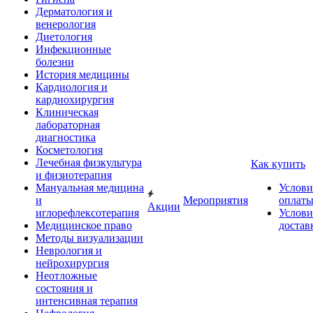
Дерматология и
венерология
Диетология
Инфекционные
болезни
История медицины
Кардиология и
кардиохирургия
Клиническая
лабораторная
диагностика
Косметология
Лечебная физкультура
Как купить
и физиотерапия
Мануальная медицина
Услови
и
Мероприятия
оплат
Акции
иглорефлексотерапия
Услови
Медицинское право
достав
Методы визуализации
Неврология и
нейрохирургия
Неотложные
состояния и
интенсивная терапия