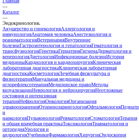
Главная
—
Каталог
—
Эндокринология
Акушерство и гинекология
Аллергология и
иммунология
Анатомия человека
Анестезиология и
реаниматология
Ветеринария
Внутренние
болезни
Гастроэнтерология и гепатология
Гематология и
трансфузиология
Генетика
Гериатрия
Гигиена
Дерматология и
венерология
Диетология
Инфекционные болезни
История
медицины
Кардиология и кардиохирургия
Клиническая
лабораторная диагностика
Клиническая лабораторная
диагностика
Косметология
Лечебная физкультура и
физиотерапия
Мануальная медицина и
иглорефлексотерапия
Медицинское право
Методы
визуализации
Неврология и нейрохирургия
Неотложные
состояния и интенсивная
терапия
Нефрология
Онкология
Организация
здравоохранения
Оториноларингология
Офтальмология
Педиатр
и
наркология
Пульмонология
Ревматология
Стоматология
Терапия
и общая врачебная практика
Токсикология
Травматология и
ортопедия
Урология и
андрология
Учебники
Фармакология
Хирургия
Эндоскопия