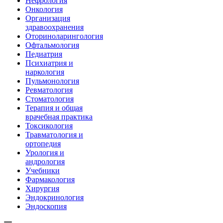
Нефрология
Онкология
Организация
здравоохранения
Оториноларингология
Офтальмология
Педиатрия
Психиатрия и
наркология
Пульмонология
Ревматология
Стоматология
Терапия и общая
врачебная практика
Токсикология
Травматология и
ортопедия
Урология и
андрология
Учебники
Фармакология
Хирургия
Эндокринология
Эндоскопия