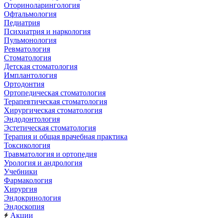
Оториноларингология
Офтальмология
Педиатрия
Психиатрия и наркология
Пульмонология
Ревматология
Стоматология
Детская стоматология
Имплантология
Ортодонтия
Ортопедическая стоматология
Терапевтическая стоматология
Хирургическая стоматология
Эндодонтология
Эстетическая стоматология
Терапия и общая врачебная практика
Токсикология
Травматология и ортопедия
Урология и андрология
Учебники
Фармакология
Хирургия
Эндокринология
Эндоскопия
Акции