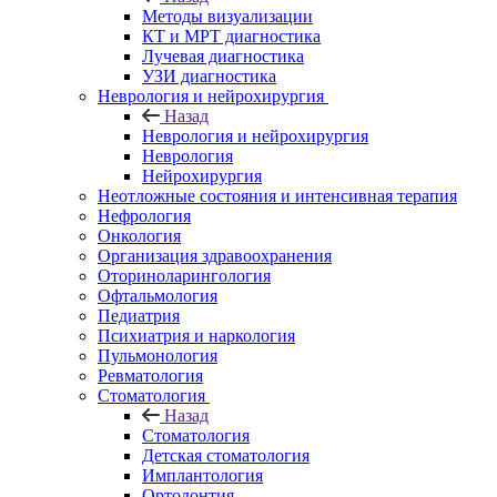
Методы визуализации
КТ и МРТ диагностика
Лучевая диагностика
УЗИ диагностика
Неврология и нейрохирургия
Назад
Неврология и нейрохирургия
Неврология
Нейрохирургия
Неотложные состояния и интенсивная терапия
Нефрология
Онкология
Организация здравоохранения
Оториноларингология
Офтальмология
Педиатрия
Психиатрия и наркология
Пульмонология
Ревматология
Стоматология
Назад
Стоматология
Детская стоматология
Имплантология
Ортодонтия