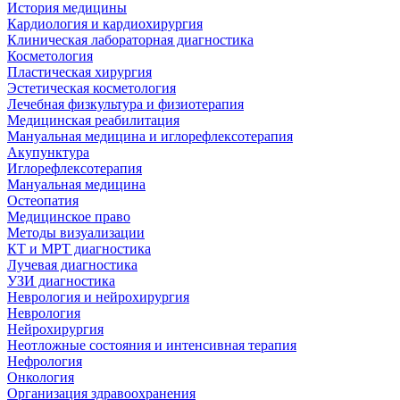
История медицины
Кардиология и кардиохирургия
Клиническая лабораторная диагностика
Косметология
Пластическая хирургия
Эстетическая косметология
Лечебная физкультура и физиотерапия
Медицинская реабилитация
Мануальная медицина и иглорефлексотерапия
Акупунктура
Иглорефлексотерапия
Мануальная медицина
Остеопатия
Медицинское право
Методы визуализации
КТ и МРТ диагностика
Лучевая диагностика
УЗИ диагностика
Неврология и нейрохирургия
Неврология
Нейрохирургия
Неотложные состояния и интенсивная терапия
Нефрология
Онкология
Организация здравоохранения