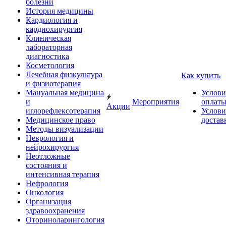
болезни
История медицины
Кардиология и
кардиохирургия
Клиническая
лабораторная
диагностика
Косметология
Лечебная физкультура
Как купить
и физиотерапия
Мануальная медицина
Услови
и
Мероприятия
оплат
Акции
иглорефлексотерапия
Услови
Медицинское право
достав
Методы визуализации
Неврология и
нейрохирургия
Неотложные
состояния и
интенсивная терапия
Нефрология
Онкология
Организация
здравоохранения
Оториноларингология