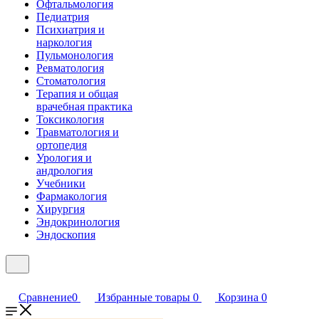
Офтальмология
Педиатрия
Психиатрия и
наркология
Пульмонология
Ревматология
Стоматология
Терапия и общая
врачебная практика
Токсикология
Травматология и
ортопедия
Урология и
андрология
Учебники
Фармакология
Хирургия
Эндокринология
Эндоскопия
Сравнение
0
Избранные товары
0
Корзина
0