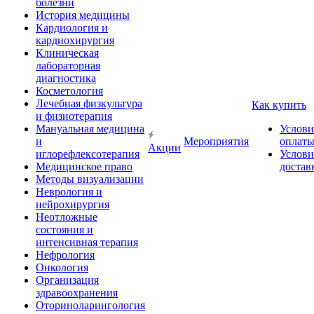
болезни
История медицины
Кардиология и
кардиохирургия
Клиническая
лабораторная
диагностика
Косметология
Лечебная физкультура
Как купить
и физиотерапия
Мануальная медицина
Услови
и
Мероприятия
оплат
Акции
иглорефлексотерапия
Услови
Медицинское право
достав
Методы визуализации
Неврология и
нейрохирургия
Неотложные
состояния и
интенсивная терапия
Нефрология
Онкология
Организация
здравоохранения
Оториноларингология