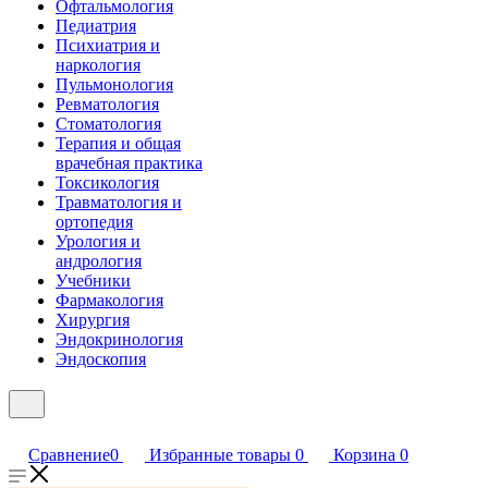
Офтальмология
Педиатрия
Психиатрия и
наркология
Пульмонология
Ревматология
Стоматология
Терапия и общая
врачебная практика
Токсикология
Травматология и
ортопедия
Урология и
андрология
Учебники
Фармакология
Хирургия
Эндокринология
Эндоскопия
Сравнение
0
Избранные товары
0
Корзина
0