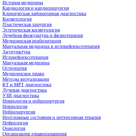
История медицины
Кардиология и кардиохирургия
Клиническая лабораторная диагностика
Косметология
Пластическая хирургия
Эстетическая косметология
Лечебная физкультура и физиотерапия
Медицинская реабилитация
Мануальная медицина и иглорефлексотерапия
Акупунктура
Иглорефлексотерапия
Мануальная медицина
Остеопатия
Медицинское право
Методы визуализации
КТ и МРТ диагностика
Лучевая диагностика
УЗИ диагностика
Неврология и нейрохирургия
Неврология
Нейрохирургия
Неотложные состояния и интенсивная терапия
Нефрология
Онкология
Организация здравоохранения