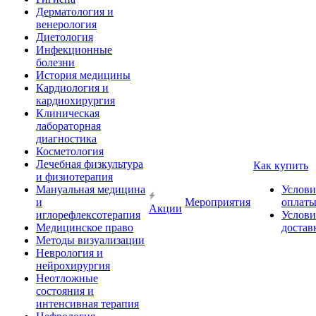
Дерматология и
венерология
Диетология
Инфекционные
болезни
История медицины
Кардиология и
кардиохирургия
Клиническая
лабораторная
диагностика
Косметология
Лечебная физкультура
Как купить
и физиотерапия
Мануальная медицина
Услови
и
Мероприятия
оплат
Акции
иглорефлексотерапия
Услови
Медицинское право
достав
Методы визуализации
Неврология и
нейрохирургия
Неотложные
состояния и
интенсивная терапия