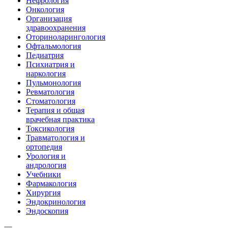
Нефрология
Онкология
Организация
здравоохранения
Оториноларингология
Офтальмология
Педиатрия
Психиатрия и
наркология
Пульмонология
Ревматология
Стоматология
Терапия и общая
врачебная практика
Токсикология
Травматология и
ортопедия
Урология и
андрология
Учебники
Фармакология
Хирургия
Эндокринология
Эндоскопия