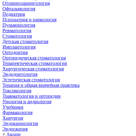
Оториноларингология
Офтальмология
Педиатрия
Психиатрия и наркология
Пульмонология
Ревматология
Стоматология
Детская стоматология
Имплантология
Ортодонтия
Ортопедическая стоматология
Терапевтическая стоматология
Хирургическая стоматология
Эндодонтология
Эстетическая стоматология
Терапия и общая врачебная практика
Токсикология
Травматология и ортопедия
Урология и андрология
Учебники
Фармакология
Хирургия
Эндокринология
Эндоскопия
Акции