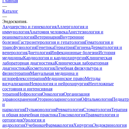
Главная
—
Каталог
—
Эндоскопия
Акушерство и гинекология
Аллергология и
иммунология
Анатомия человека
Анестезиология и
реаниматология
Ветеринария
Внутренние
болезни
Гастроэнтерология и гепатология
Гематология и
трансфузиология
Генетика
Гериатрия
Гигиена
Дерматология и
венерология
Диетология
Инфекционные болезни
История
медицины
Кардиология и кардиохирургия
Клиническая
лабораторная диагностика
Клиническая лабораторная
диагностика
Косметология
Лечебная физкультура и
физиотерапия
Мануальная медицина и
иглорефлексотерапия
Медицинское право
Методы
визуализации
Неврология и нейрохирургия
Неотложные
состояния и интенсивная
терапия
Нефрология
Онкология
Организация
здравоохранения
Оториноларингология
Офтальмология
Педиатр
и
наркология
Пульмонология
Ревматология
Стоматология
Терапия
и общая врачебная практика
Токсикология
Травматология и
ортопедия
Урология и
андрология
Учебники
Фармакология
Хирургия
Эндокринология