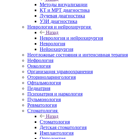
Методы визуализации
КТ и МРТ диагностика
Лучевая диагностика
УЗИ диагностика
Неврология и нейрохирургия
Назад
Неврология и нейрохирургия
Неврология
Нейрохирургия
Неотложные состояния и интенсивная терапия
Нефрология
Онкология
Организация здравоохранения
Оториноларингология
Офтальмология
Педиатрия
Психиатрия и наркология
Пульмонология
Ревматология
Стоматология
Назад
Стоматология
Детская стоматология
Имплантология
Ортодонтия