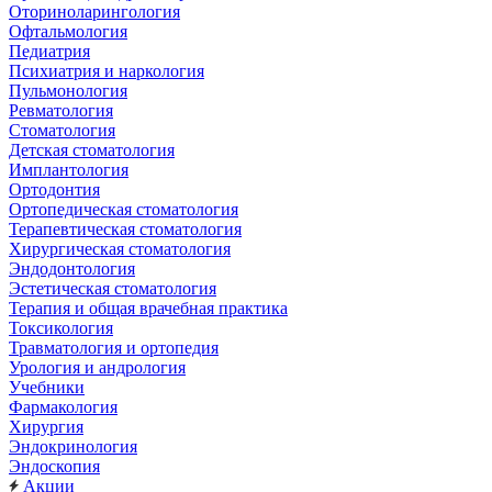
Оториноларингология
Офтальмология
Педиатрия
Психиатрия и наркология
Пульмонология
Ревматология
Стоматология
Детская стоматология
Имплантология
Ортодонтия
Ортопедическая стоматология
Терапевтическая стоматология
Хирургическая стоматология
Эндодонтология
Эстетическая стоматология
Терапия и общая врачебная практика
Токсикология
Травматология и ортопедия
Урология и андрология
Учебники
Фармакология
Хирургия
Эндокринология
Эндоскопия
Акции