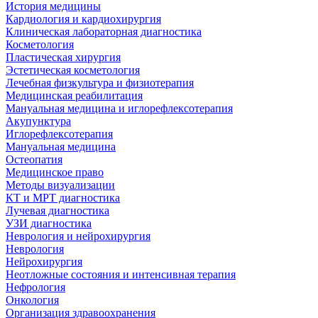
История медицины
Кардиология и кардиохирургия
Клиническая лабораторная диагностика
Косметология
Пластическая хирургия
Эстетическая косметология
Лечебная физкультура и физиотерапия
Медицинская реабилитация
Мануальная медицина и иглорефлексотерапия
Акупунктура
Иглорефлексотерапия
Мануальная медицина
Остеопатия
Медицинское право
Методы визуализации
КТ и МРТ диагностика
Лучевая диагностика
УЗИ диагностика
Неврология и нейрохирургия
Неврология
Нейрохирургия
Неотложные состояния и интенсивная терапия
Нефрология
Онкология
Организация здравоохранения