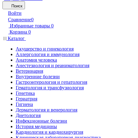
Поиск
Войти
Сравнение
0
Избранные товары
0
Корзина
0
Каталог
Акушерство и гинекология
Аллергология и иммунология
Анатомия человека
Анестезиология и реаниматология
Ветеринария
Внутренние болезни
Гастроэнтерология и гепатология
Гематология и трансфузиология
Генетика
Гериатрия
Гигиена
Дерматология и венерология
Диетология
Инфекционные болезни
История медицины
Кардиология и кардиохирургия
Клиническая лабораторная диагностика