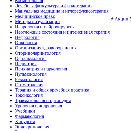
Косметология
Лечебная физкультура и физиотерапия
Мануальная медицина и иглорефлексотерапия
Медицинское право
Акции
Методы визуализации
Неврология и нейрохирургия
Неотложные состояния и интенсивная терапия
Нефрология
Онкология
Организация здравоохранения
Оториноларингология
Офтальмология
Педиатрия
Психиатрия и наркология
Пульмонология
Ревматология
Стоматология
Терапия и общая врачебная практика
Токсикология
Травматология и ортопедия
Урология и андрология
Учебники
Фармакология
Хирургия
Эндокринология