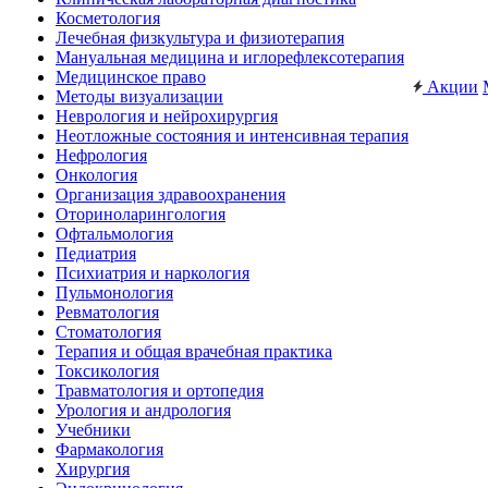
Косметология
Лечебная физкультура и физиотерапия
Мануальная медицина и иглорефлексотерапия
Медицинское право
Акции
Методы визуализации
Неврология и нейрохирургия
Неотложные состояния и интенсивная терапия
Нефрология
Онкология
Организация здравоохранения
Оториноларингология
Офтальмология
Педиатрия
Психиатрия и наркология
Пульмонология
Ревматология
Стоматология
Терапия и общая врачебная практика
Токсикология
Травматология и ортопедия
Урология и андрология
Учебники
Фармакология
Хирургия