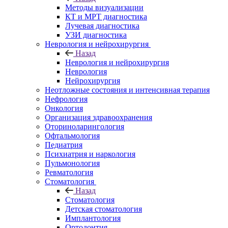
Методы визуализации
КТ и МРТ диагностика
Лучевая диагностика
УЗИ диагностика
Неврология и нейрохирургия
Назад
Неврология и нейрохирургия
Неврология
Нейрохирургия
Неотложные состояния и интенсивная терапия
Нефрология
Онкология
Организация здравоохранения
Оториноларингология
Офтальмология
Педиатрия
Психиатрия и наркология
Пульмонология
Ревматология
Стоматология
Назад
Стоматология
Детская стоматология
Имплантология
Ортодонтия