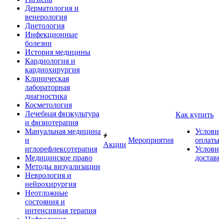
Дерматология и
венерология
Диетология
Инфекционные
болезни
История медицины
Кардиология и
кардиохирургия
Клиническая
лабораторная
диагностика
Косметология
Лечебная физкультура
Как купить
и физиотерапия
Мануальная медицина
Услови
и
Мероприятия
оплат
Акции
иглорефлексотерапия
Услови
Медицинское право
достав
Методы визуализации
Неврология и
нейрохирургия
Неотложные
состояния и
интенсивная терапия