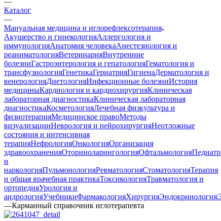
—
Каталог
—
Мануальная медицина и иглорефлексотерапия
Акушерство и гинекология
Аллергология и
иммунология
Анатомия человека
Анестезиология и
реаниматология
Ветеринария
Внутренние
болезни
Гастроэнтерология и гепатология
Гематология и
трансфузиология
Генетика
Гериатрия
Гигиена
Дерматология и
венерология
Диетология
Инфекционные болезни
История
медицины
Кардиология и кардиохирургия
Клиническая
лабораторная диагностика
Клиническая лабораторная
диагностика
Косметология
Лечебная физкультура и
физиотерапия
Медицинское право
Методы
визуализации
Неврология и нейрохирургия
Неотложные
состояния и интенсивная
терапия
Нефрология
Онкология
Организация
здравоохранения
Оториноларингология
Офтальмология
Педиатр
и
наркология
Пульмонология
Ревматология
Стоматология
Терапия
и общая врачебная практика
Токсикология
Травматология и
ортопедия
Урология и
андрология
Учебники
Фармакология
Хирургия
Эндокринология
—
Карманный справочник иглотерапевта