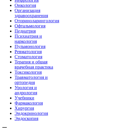
Нефрология
Онкология
Организация
здравоохранения
Оториноларингология
Офтальмология
Педиатрия
Психиатрия и
наркология
Пульмонология
Ревматология
Стоматология
Терапия и общая
врачебная практика
Токсикология
Травматология и
ортопедия
Урология и
андрология
Учебники
Фармакология
Хирургия
Эндокринология
Эндоскопия