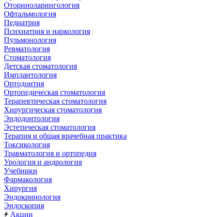
Оториноларингология
Офтальмология
Педиатрия
Психиатрия и наркология
Пульмонология
Ревматология
Стоматология
Детская стоматология
Имплантология
Ортодонтия
Ортопедическая стоматология
Терапевтическая стоматология
Хирургическая стоматология
Эндодонтология
Эстетическая стоматология
Терапия и общая врачебная практика
Токсикология
Травматология и ортопедия
Урология и андрология
Учебники
Фармакология
Хирургия
Эндокринология
Эндоскопия
Акции