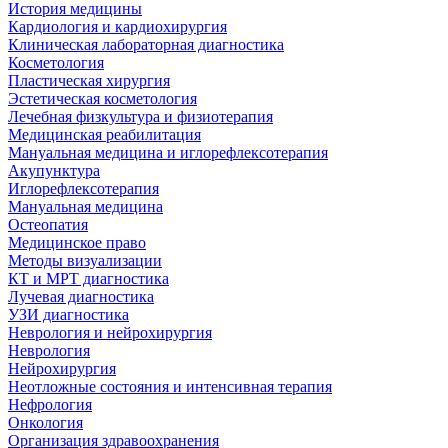
История медицины
Кардиология и кардиохирургия
Клиническая лабораторная диагностика
Косметология
Пластическая хирургия
Эстетическая косметология
Лечебная физкультура и физиотерапия
Медицинская реабилитация
Мануальная медицина и иглорефлексотерапия
Акупунктура
Иглорефлексотерапия
Мануальная медицина
Остеопатия
Медицинское право
Методы визуализации
КТ и МРТ диагностика
Лучевая диагностика
УЗИ диагностика
Неврология и нейрохирургия
Неврология
Нейрохирургия
Неотложные состояния и интенсивная терапия
Нефрология
Онкология
Организация здравоохранения