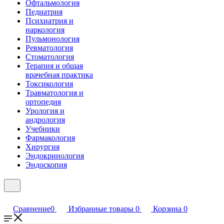
Офтальмология
Педиатрия
Психиатрия и
наркология
Пульмонология
Ревматология
Стоматология
Терапия и общая
врачебная практика
Токсикология
Травматология и
ортопедия
Урология и
андрология
Учебники
Фармакология
Хирургия
Эндокринология
Эндоскопия
Сравнение
0
Избранные товары
0
Корзина
0