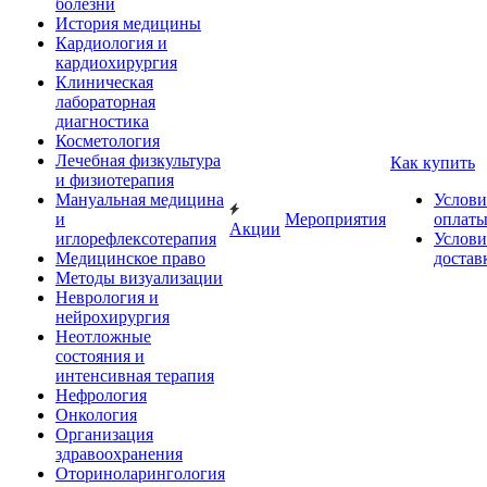
болезни
История медицины
Кардиология и
кардиохирургия
Клиническая
лабораторная
диагностика
Косметология
Лечебная физкультура
Как купить
и физиотерапия
Мануальная медицина
Услови
и
Мероприятия
оплат
Акции
иглорефлексотерапия
Услови
Медицинское право
достав
Методы визуализации
Неврология и
нейрохирургия
Неотложные
состояния и
интенсивная терапия
Нефрология
Онкология
Организация
здравоохранения
Оториноларингология