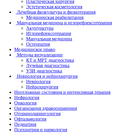
Пластическая хирургия
Эстетическая косметология
Лечебная физкультура и физиотерапия
Медицинская реабилитация
Мануальная медицина и иглорефлексотерапия
Акупунктура
Иглорефлексотерапия
Мануальная медицина
Остеопатия
Медицинское право
Методы визуализации
КТ и МРТ диагностика
Лучевая диагностика
УЗИ диагностика
Неврология и нейрохирургия
Неврология
Нейрохирургия
Неотложные состояния и интенсивная терапия
Нефрология
Онкология
Организация здравоохранения
Оториноларингология
Офтальмология
Педиатрия
Психиатрия и наркология