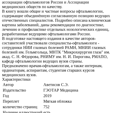
ассоциации офтальмологов России и Ассоциации
медицинских обществ по качеству.
В книгу вошли общие и частные вопросы офтальмологии,
содержащие объединённую согласованную позицию ведущих
отечественных специалистов. Подробно описана клиническая
картина заболеваний, даны рекомендации по диагностике,
лечению и профилактике отдельных нозологических единиц,
разработанные ведущими офтальмологами России.
В подготовке настоящего издания в качестве авторов-
составителей участвовали специалисты-офтальмологи -
сотрудники НИИ глазных болезней РАМН, МНИИ глазных
болезней им. Гельмгольца, МНТК "Микрохирургия глаза" им.
акад. С. Н. Фёдорова, РНИМУ им. Н. И. Пирогова, РМАПО,
кафедр офтальмологии ведущих вузов страны.
Предназначено врачам-офтальмологам, а также интернам,
ординаторам, аспирантам, студентам старших курсов
медицинских вузов.
Характеристики
Автор
Аветисов С.Э.
Издательство
ГЭОТАР Медицина
Год
2019
Переплет
Мягкая обложка
количество страниц
752
Наличие иллюстраций
есть