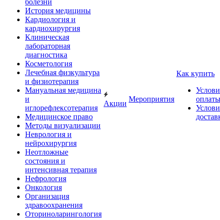
болезни
История медицины
Кардиология и
кардиохирургия
Клиническая
лабораторная
диагностика
Косметология
Лечебная физкультура
Как купить
и физиотерапия
Мануальная медицина
Услови
и
Мероприятия
оплат
Акции
иглорефлексотерапия
Услови
Медицинское право
достав
Методы визуализации
Неврология и
нейрохирургия
Неотложные
состояния и
интенсивная терапия
Нефрология
Онкология
Организация
здравоохранения
Оториноларингология