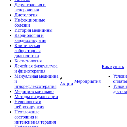
Дерматология и
венерология
Диетология
Инфекционные
болезни
История медицины
Кардиология и
кардиохирургия
Клиническая
лабораторная
диагностика
Косметология
Лечебная физкультура
Как купить
и физиотерапия
Мануальная медицина
Услови
и
Мероприятия
оплат
Акции
иглорефлексотерапия
Услови
Медицинское право
достав
Методы визуализации
Неврология и
нейрохирургия
Неотложные
состояния и
интенсивная терапия