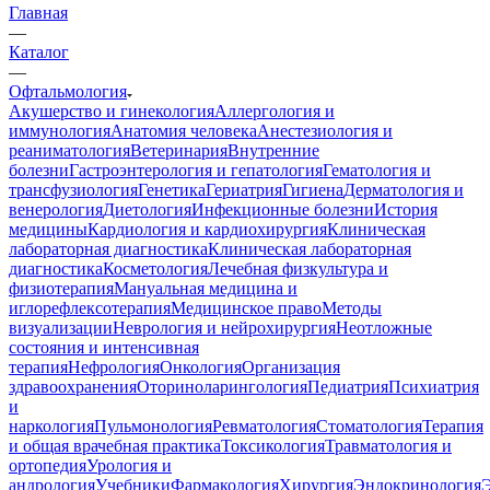
Главная
—
Каталог
—
Офтальмология
Акушерство и гинекология
Аллергология и
иммунология
Анатомия человека
Анестезиология и
реаниматология
Ветеринария
Внутренние
болезни
Гастроэнтерология и гепатология
Гематология и
трансфузиология
Генетика
Гериатрия
Гигиена
Дерматология и
венерология
Диетология
Инфекционные болезни
История
медицины
Кардиология и кардиохирургия
Клиническая
лабораторная диагностика
Клиническая лабораторная
диагностика
Косметология
Лечебная физкультура и
физиотерапия
Мануальная медицина и
иглорефлексотерапия
Медицинское право
Методы
визуализации
Неврология и нейрохирургия
Неотложные
состояния и интенсивная
терапия
Нефрология
Онкология
Организация
здравоохранения
Оториноларингология
Педиатрия
Психиатрия
и
наркология
Пульмонология
Ревматология
Стоматология
Терапия
и общая врачебная практика
Токсикология
Травматология и
ортопедия
Урология и
андрология
Учебники
Фармакология
Хирургия
Эндокринология