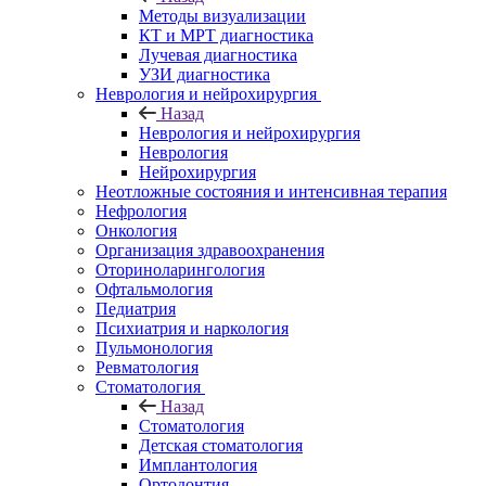
Методы визуализации
КТ и МРТ диагностика
Лучевая диагностика
УЗИ диагностика
Неврология и нейрохирургия
Назад
Неврология и нейрохирургия
Неврология
Нейрохирургия
Неотложные состояния и интенсивная терапия
Нефрология
Онкология
Организация здравоохранения
Оториноларингология
Офтальмология
Педиатрия
Психиатрия и наркология
Пульмонология
Ревматология
Стоматология
Назад
Стоматология
Детская стоматология
Имплантология
Ортодонтия