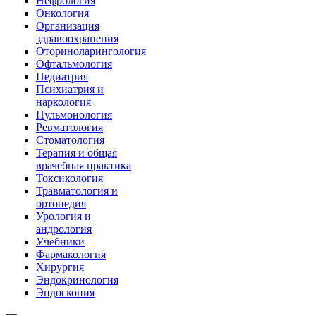
Нефрология
Онкология
Организация
здравоохранения
Оториноларингология
Офтальмология
Педиатрия
Психиатрия и
наркология
Пульмонология
Ревматология
Стоматология
Терапия и общая
врачебная практика
Токсикология
Травматология и
ортопедия
Урология и
андрология
Учебники
Фармакология
Хирургия
Эндокринология
Эндоскопия