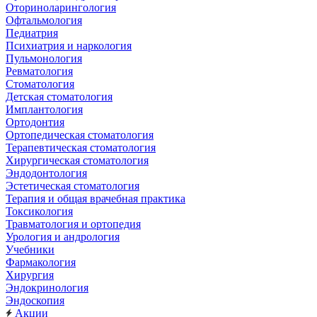
Оториноларингология
Офтальмология
Педиатрия
Психиатрия и наркология
Пульмонология
Ревматология
Стоматология
Детская стоматология
Имплантология
Ортодонтия
Ортопедическая стоматология
Терапевтическая стоматология
Хирургическая стоматология
Эндодонтология
Эстетическая стоматология
Терапия и общая врачебная практика
Токсикология
Травматология и ортопедия
Урология и андрология
Учебники
Фармакология
Хирургия
Эндокринология
Эндоскопия
Акции