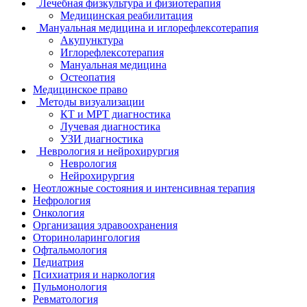
Лечебная физкультура и физиотерапия
Медицинская реабилитация
Мануальная медицина и иглорефлексотерапия
Акупунктура
Иглорефлексотерапия
Мануальная медицина
Остеопатия
Медицинское право
Методы визуализации
КТ и МРТ диагностика
Лучевая диагностика
УЗИ диагностика
Неврология и нейрохирургия
Неврология
Нейрохирургия
Неотложные состояния и интенсивная терапия
Нефрология
Онкология
Организация здравоохранения
Оториноларингология
Офтальмология
Педиатрия
Психиатрия и наркология
Пульмонология
Ревматология