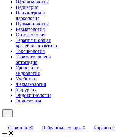
Офтальмология
Педиатрия
Психиатрия и
наркология
Пульмонология
Ревматология
Стоматология
Терапия и общая
врачебная практика
Токсикология
Травматология и
ортопедия
Урология и
андрология
Учебники
Фармакология
Хирургия
Эндокринология
Эндоскопия
Сравнение
0
Избранные товары
0
Корзина
0