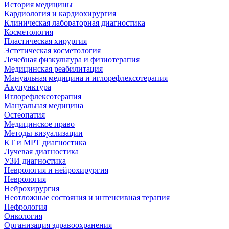
История медицины
Кардиология и кардиохирургия
Клиническая лабораторная диагностика
Косметология
Пластическая хирургия
Эстетическая косметология
Лечебная физкультура и физиотерапия
Медицинская реабилитация
Мануальная медицина и иглорефлексотерапия
Акупунктура
Иглорефлексотерапия
Мануальная медицина
Остеопатия
Медицинское право
Методы визуализации
КТ и МРТ диагностика
Лучевая диагностика
УЗИ диагностика
Неврология и нейрохирургия
Неврология
Нейрохирургия
Неотложные состояния и интенсивная терапия
Нефрология
Онкология
Организация здравоохранения