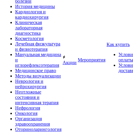
болезни
История медицины
Кардиология и
кардиохирургия
Клиническая
лабораторная
диагностика
Косметология
Лечебная физкультура
Как купить
и физиотерапия
Мануальная медицина
Услови
и
Мероприятия
оплат
Акции
иглорефлексотерапия
Услови
Медицинское право
достав
Методы визуализации
Неврология и
нейрохирургия
Неотложные
состояния и
интенсивная терапия
Нефрология
Онкология
Организация
здравоохранения
Оториноларингология