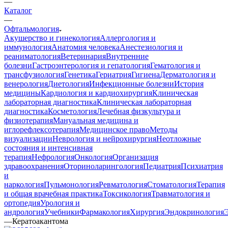
—
Каталог
—
Офтальмология
Акушерство и гинекология
Аллергология и
иммунология
Анатомия человека
Анестезиология и
реаниматология
Ветеринария
Внутренние
болезни
Гастроэнтерология и гепатология
Гематология и
трансфузиология
Генетика
Гериатрия
Гигиена
Дерматология и
венерология
Диетология
Инфекционные болезни
История
медицины
Кардиология и кардиохирургия
Клиническая
лабораторная диагностика
Клиническая лабораторная
диагностика
Косметология
Лечебная физкультура и
физиотерапия
Мануальная медицина и
иглорефлексотерапия
Медицинское право
Методы
визуализации
Неврология и нейрохирургия
Неотложные
состояния и интенсивная
терапия
Нефрология
Онкология
Организация
здравоохранения
Оториноларингология
Педиатрия
Психиатрия
и
наркология
Пульмонология
Ревматология
Стоматология
Терапия
и общая врачебная практика
Токсикология
Травматология и
ортопедия
Урология и
андрология
Учебники
Фармакология
Хирургия
Эндокринология
—
Кератоакантома