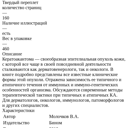
Твердый переплет
количество страниц
—
160
Наличие иллюстраций
—
есть
Вес в упаковке
—
460
Описание
Кератоакантома — своеобразная эпителиальная опухоль кожи,
с которой все чаще в своей повседневной деятельности
сталкиваются как дерматовенерологи, так и онкологи. В
книге подробно представлены все известные клинические
формы этой опухоли. Отражена зависимость ее типичного и
атипичного течения от иммунных и иммуно-генетических
особенностей организма. Обсуждаются современные методы
терапевтической тактики при типичных и атипичных КА.
Для дерматологов, онкологов, иммунологов, патоморфологов
и других специалистов.
Характеристики
Автор
Молочков В.А.
Издательство
Бином