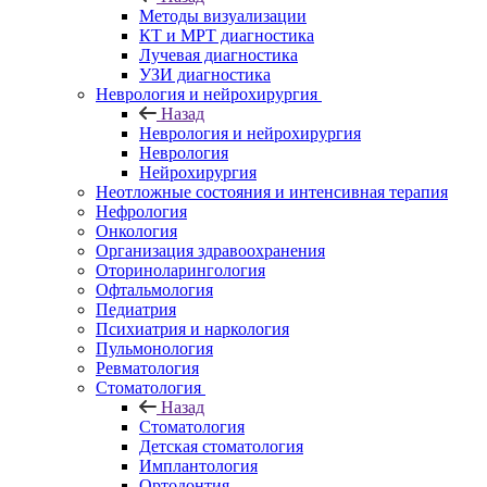
Методы визуализации
КТ и МРТ диагностика
Лучевая диагностика
УЗИ диагностика
Неврология и нейрохирургия
Назад
Неврология и нейрохирургия
Неврология
Нейрохирургия
Неотложные состояния и интенсивная терапия
Нефрология
Онкология
Организация здравоохранения
Оториноларингология
Офтальмология
Педиатрия
Психиатрия и наркология
Пульмонология
Ревматология
Стоматология
Назад
Стоматология
Детская стоматология
Имплантология
Ортодонтия