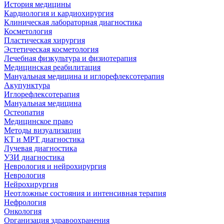
История медицины
Кардиология и кардиохирургия
Клиническая лабораторная диагностика
Косметология
Пластическая хирургия
Эстетическая косметология
Лечебная физкультура и физиотерапия
Медицинская реабилитация
Мануальная медицина и иглорефлексотерапия
Акупунктура
Иглорефлексотерапия
Мануальная медицина
Остеопатия
Медицинское право
Методы визуализации
КТ и МРТ диагностика
Лучевая диагностика
УЗИ диагностика
Неврология и нейрохирургия
Неврология
Нейрохирургия
Неотложные состояния и интенсивная терапия
Нефрология
Онкология
Организация здравоохранения