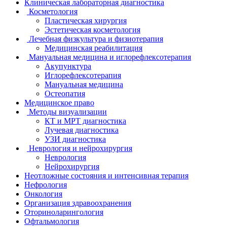
Клиническая лабораторная диагностика
Косметология
Пластическая хирургия
Эстетическая косметология
Лечебная физкультура и физиотерапия
Медицинская реабилитация
Мануальная медицина и иглорефлексотерапия
Акупунктура
Иглорефлексотерапия
Мануальная медицина
Остеопатия
Медицинское право
Методы визуализации
КТ и МРТ диагностика
Лучевая диагностика
УЗИ диагностика
Неврология и нейрохирургия
Неврология
Нейрохирургия
Неотложные состояния и интенсивная терапия
Нефрология
Онкология
Организация здравоохранения
Оториноларингология
Офтальмология