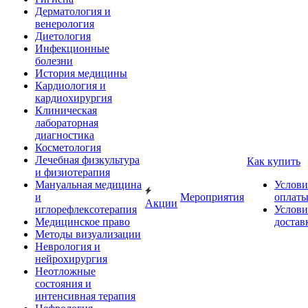
Дерматология и
венерология
Диетология
Инфекционные
болезни
История медицины
Кардиология и
кардиохирургия
Клиническая
лабораторная
диагностика
Косметология
Лечебная физкультура
Как купить
и физиотерапия
Мануальная медицина
Услови
и
Мероприятия
оплат
Акции
иглорефлексотерапия
Услови
Медицинское право
достав
Методы визуализации
Неврология и
нейрохирургия
Неотложные
состояния и
интенсивная терапия