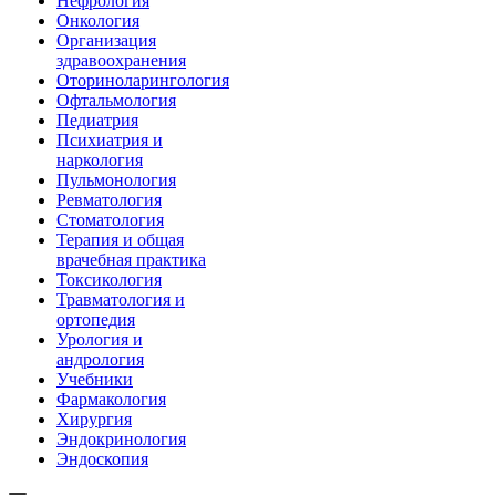
Нефрология
Онкология
Организация
здравоохранения
Оториноларингология
Офтальмология
Педиатрия
Психиатрия и
наркология
Пульмонология
Ревматология
Стоматология
Терапия и общая
врачебная практика
Токсикология
Травматология и
ортопедия
Урология и
андрология
Учебники
Фармакология
Хирургия
Эндокринология
Эндоскопия