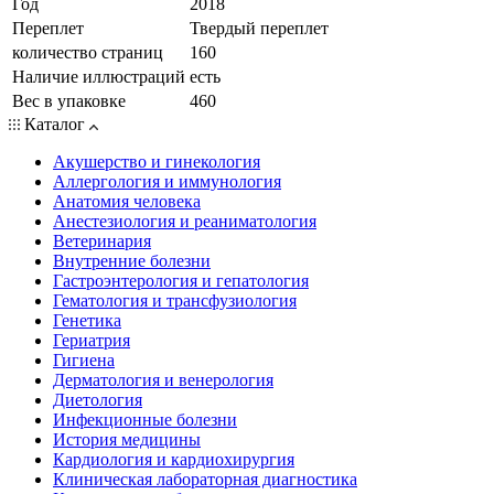
Год
2018
Переплет
Твердый переплет
количество страниц
160
Наличие иллюстраций
есть
Вес в упаковке
460
Каталог
Акушерство и гинекология
Аллергология и иммунология
Анатомия человека
Анестезиология и реаниматология
Ветеринария
Внутренние болезни
Гастроэнтерология и гепатология
Гематология и трансфузиология
Генетика
Гериатрия
Гигиена
Дерматология и венерология
Диетология
Инфекционные болезни
История медицины
Кардиология и кардиохирургия
Клиническая лабораторная диагностика