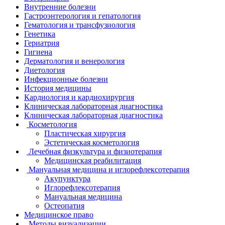
Внутренние болезни
Гастроэнтерология и гепатология
Гематология и трансфузиология
Генетика
Гериатрия
Гигиена
Дерматология и венерология
Диетология
Инфекционные болезни
История медицины
Кардиология и кардиохирургия
Клиническая лабораторная диагностика
Клиническая лабораторная диагностика
Косметология
Пластическая хирургия
Эстетическая косметология
Лечебная физкультура и физиотерапия
Медицинская реабилитация
Мануальная медицина и иглорефлексотерапия
Акупунктура
Иглорефлексотерапия
Мануальная медицина
Остеопатия
Медицинское право
Методы визуализации