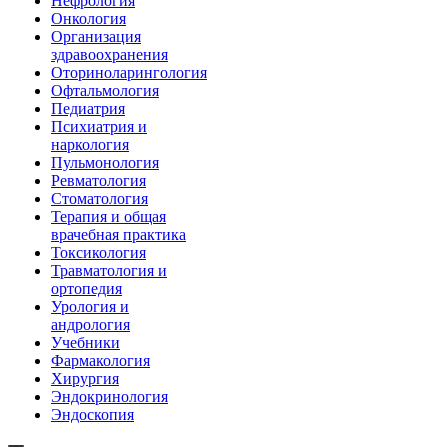
Нефрология
Онкология
Организация
здравоохранения
Оториноларингология
Офтальмология
Педиатрия
Психиатрия и
наркология
Пульмонология
Ревматология
Стоматология
Терапия и общая
врачебная практика
Токсикология
Травматология и
ортопедия
Урология и
андрология
Учебники
Фармакология
Хирургия
Эндокринология
Эндоскопия