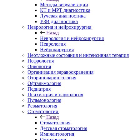
Методы визуализации
КТ и МРТ диагностика
Лучевая диагностика
УЗИ диагностика
Неврология и нейрохирургия
Назад
Неврология и нейрохирургия
Неврология
Нейрохирургия
Неотложные состояния и интенсивная терапия
Нефрология
Онкология
Организация здравоохранения
Оториноларингология
Офтальмология
Педиатрия
Психиатрия и наркология
Пульмонология
Ревматология
Стоматология
Назад
Стоматология
Детская стоматология
Имплантология
Ортодонтия