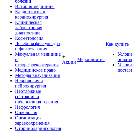
болезни
История медицины
Кардиология и
кардиохирургия
Клиническая
лабораторная
диагностика
Косметология
Лечебная физкультура
Как купить
и физиотерапия
Мануальная медицина
Услови
и
Мероприятия
оплат
Акции
иглорефлексотерапия
Услови
Медицинское право
достав
Методы визуализации
Неврология и
нейрохирургия
Неотложные
состояния и
интенсивная терапия
Нефрология
Онкология
Организация
здравоохранения
Оториноларингология