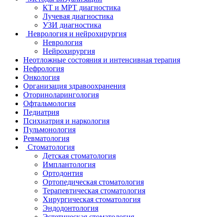
КТ и МРТ диагностика
Лучевая диагностика
УЗИ диагностика
Неврология и нейрохирургия
Неврология
Нейрохирургия
Неотложные состояния и интенсивная терапия
Нефрология
Онкология
Организация здравоохранения
Оториноларингология
Офтальмология
Педиатрия
Психиатрия и наркология
Пульмонология
Ревматология
Стоматология
Детская стоматология
Имплантология
Ортодонтия
Ортопедическая стоматология
Терапевтическая стоматология
Хирургическая стоматология
Эндодонтология
Эстетическая стоматология