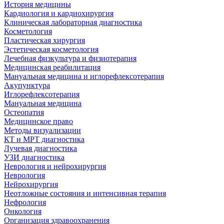
История медицины
Кардиология и кардиохирургия
Клиническая лабораторная диагностика
Косметология
Пластическая хирургия
Эстетическая косметология
Лечебная физкультура и физиотерапия
Медицинская реабилитация
Мануальная медицина и иглорефлексотерапия
Акупунктура
Иглорефлексотерапия
Мануальная медицина
Остеопатия
Медицинское право
Методы визуализации
КТ и МРТ диагностика
Лучевая диагностика
УЗИ диагностика
Неврология и нейрохирургия
Неврология
Нейрохирургия
Неотложные состояния и интенсивная терапия
Нефрология
Онкология
Организация здравоохранения