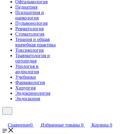
Офтальмология
Педиатрия
Психиатрия и
наркология
Пульмонология
Ревматология
Стоматология
Терапия и общая
врачебная практика
Токсикология
Травматология и
ортопедия
Урология и
андрология
Учебники
Фармакология
Хирургия
Эндокринология
Эндоскопия
Сравнение
0
Избранные товары
0
Корзина
0