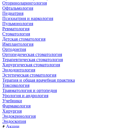
Оториноларингология
Офтальмология
Педиатрия
Психиатрия и наркология
Пульмонология
Ревматология
Стоматология
Детская стоматология
Имплантология
Ортодонтия
Ортопедическая стоматология
Терапевтическая стоматология
Хирургическая стоматология
Эндодонтология
Эстетическая стоматология
Терапия и общая врачебная практика
Токсикология
Травматология и ортопедия
Урология и андрология
Учебники
Фармакология
Хирургия
Эндокринология
Эндоскопия
Акции