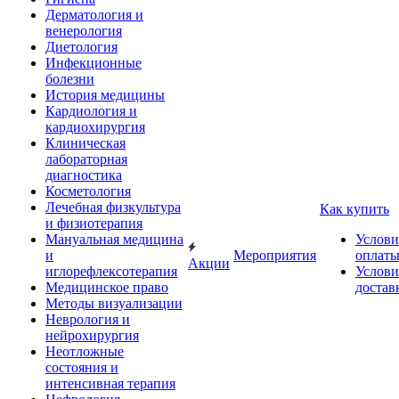
Дерматология и
венерология
Диетология
Инфекционные
болезни
История медицины
Кардиология и
кардиохирургия
Клиническая
лабораторная
диагностика
Косметология
Лечебная физкультура
Как купить
и физиотерапия
Мануальная медицина
Услови
и
Мероприятия
оплат
Акции
иглорефлексотерапия
Услови
Медицинское право
достав
Методы визуализации
Неврология и
нейрохирургия
Неотложные
состояния и
интенсивная терапия