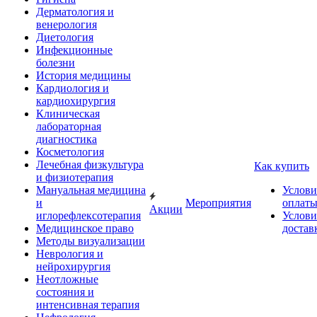
Дерматология и
венерология
Диетология
Инфекционные
болезни
История медицины
Кардиология и
кардиохирургия
Клиническая
лабораторная
диагностика
Косметология
Лечебная физкультура
Как купить
и физиотерапия
Мануальная медицина
Услови
и
Мероприятия
оплат
Акции
иглорефлексотерапия
Услови
Медицинское право
достав
Методы визуализации
Неврология и
нейрохирургия
Неотложные
состояния и
интенсивная терапия