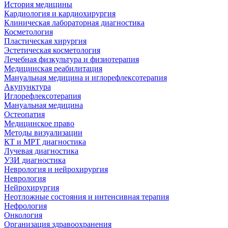
История медицины
Кардиология и кардиохирургия
Клиническая лабораторная диагностика
Косметология
Пластическая хирургия
Эстетическая косметология
Лечебная физкультура и физиотерапия
Медицинская реабилитация
Мануальная медицина и иглорефлексотерапия
Акупунктура
Иглорефлексотерапия
Мануальная медицина
Остеопатия
Медицинское право
Методы визуализации
КТ и МРТ диагностика
Лучевая диагностика
УЗИ диагностика
Неврология и нейрохирургия
Неврология
Нейрохирургия
Неотложные состояния и интенсивная терапия
Нефрология
Онкология
Организация здравоохранения