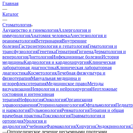
Главная
—
Каталог
—
Стоматология
Акушерство и гинекология
Аллергология и
иммунология
Анатомия человека
Анестезиология и
реаниматология
Ветеринария
Внутренние
болезни
Гастроэнтерология и гепатология
Гематология и
трансфузиология
Генетика
Гериатрия
Гигиена
Дерматология и
венерология
Диетология
Инфекционные болезни
История
медицины
Кардиология и кардиохирургия
Клиническая
лабораторная диагностика
Клиническая лабораторная
диагностика
Косметология
Лечебная физкультура и
физиотерапия
Мануальная медицина и
иглорефлексотерапия
Медицинское право
Методы
визуализации
Неврология и нейрохирургия
Неотложные
состояния и интенсивная
терапия
Нефрология
Онкология
Организация
здравоохранения
Оториноларингология
Офтальмология
Педиатр
и наркология
Пульмонология
Ревматология
Терапия и общая
врачебная практика
Токсикология
Травматология и
ортопедия
Урология и
андрология
Учебники
Фармакология
Хирургия
Эндокринология
—
Ортопедическое лечение несъемными протезами