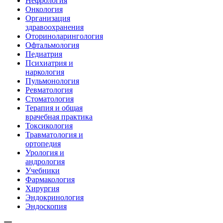
Нефрология
Онкология
Организация
здравоохранения
Оториноларингология
Офтальмология
Педиатрия
Психиатрия и
наркология
Пульмонология
Ревматология
Стоматология
Терапия и общая
врачебная практика
Токсикология
Травматология и
ортопедия
Урология и
андрология
Учебники
Фармакология
Хирургия
Эндокринология
Эндоскопия