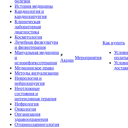
болезни
История медицины
Кардиология и
кардиохирургия
Клиническая
лабораторная
диагностика
Косметология
Лечебная физкультура
Как купить
и физиотерапия
Мануальная медицина
Услови
и
Мероприятия
оплат
Акции
иглорефлексотерапия
Услови
Медицинское право
достав
Методы визуализации
Неврология и
нейрохирургия
Неотложные
состояния и
интенсивная терапия
Нефрология
Онкология
Организация
здравоохранения
Оториноларингология