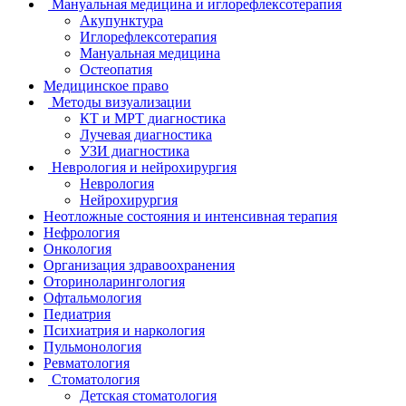
Мануальная медицина и иглорефлексотерапия
Акупунктура
Иглорефлексотерапия
Мануальная медицина
Остеопатия
Медицинское право
Методы визуализации
КТ и МРТ диагностика
Лучевая диагностика
УЗИ диагностика
Неврология и нейрохирургия
Неврология
Нейрохирургия
Неотложные состояния и интенсивная терапия
Нефрология
Онкология
Организация здравоохранения
Оториноларингология
Офтальмология
Педиатрия
Психиатрия и наркология
Пульмонология
Ревматология
Стоматология
Детская стоматология