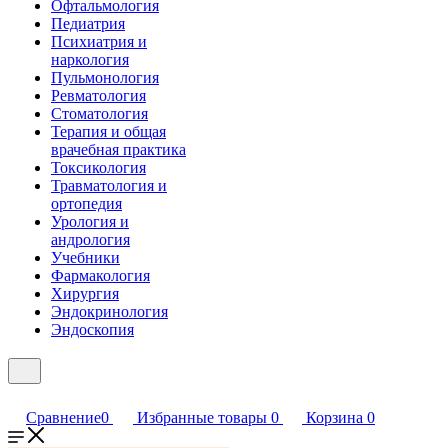
Офтальмология
Педиатрия
Психиатрия и
наркология
Пульмонология
Ревматология
Стоматология
Терапия и общая
врачебная практика
Токсикология
Травматология и
ортопедия
Урология и
андрология
Учебники
Фармакология
Хирургия
Эндокринология
Эндоскопия
Сравнение
0
Избранные товары
0
Корзина
0