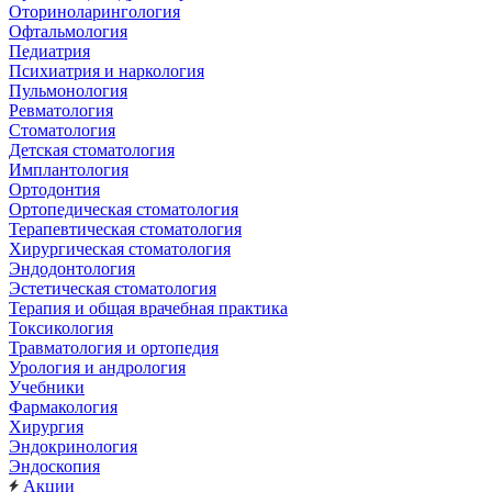
Оториноларингология
Офтальмология
Педиатрия
Психиатрия и наркология
Пульмонология
Ревматология
Стоматология
Детская стоматология
Имплантология
Ортодонтия
Ортопедическая стоматология
Терапевтическая стоматология
Хирургическая стоматология
Эндодонтология
Эстетическая стоматология
Терапия и общая врачебная практика
Токсикология
Травматология и ортопедия
Урология и андрология
Учебники
Фармакология
Хирургия
Эндокринология
Эндоскопия
Акции