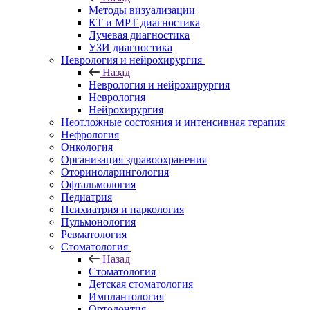
Методы визуализации
КТ и МРТ диагностика
Лучевая диагностика
УЗИ диагностика
Неврология и нейрохирургия
Назад
Неврология и нейрохирургия
Неврология
Нейрохирургия
Неотложные состояния и интенсивная терапия
Нефрология
Онкология
Организация здравоохранения
Оториноларингология
Офтальмология
Педиатрия
Психиатрия и наркология
Пульмонология
Ревматология
Стоматология
Назад
Стоматология
Детская стоматология
Имплантология
Ортодонтия