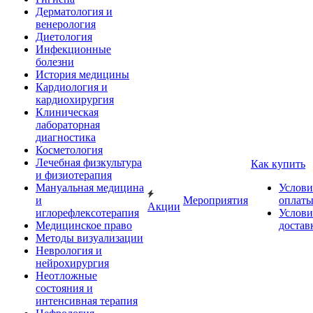
Дерматология и
венерология
Диетология
Инфекционные
болезни
История медицины
Кардиология и
кардиохирургия
Клиническая
лабораторная
диагностика
Косметология
Лечебная физкультура
Как купить
и физиотерапия
Мануальная медицина
Услови
и
Мероприятия
оплат
Акции
иглорефлексотерапия
Услови
Медицинское право
достав
Методы визуализации
Неврология и
нейрохирургия
Неотложные
состояния и
интенсивная терапия