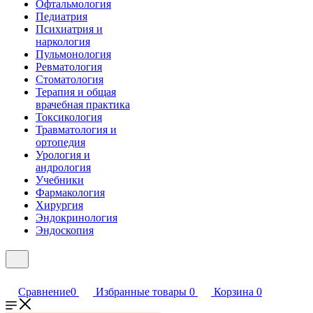
Офтальмология
Педиатрия
Психиатрия и
наркология
Пульмонология
Ревматология
Стоматология
Терапия и общая
врачебная практика
Токсикология
Травматология и
ортопедия
Урология и
андрология
Учебники
Фармакология
Хирургия
Эндокринология
Эндоскопия
Сравнение
0
Избранные товары
0
Корзина
0