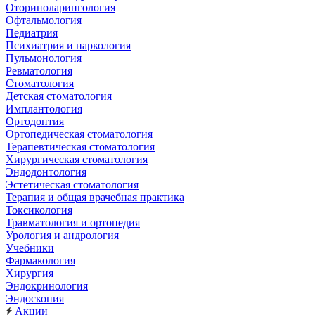
Оториноларингология
Офтальмология
Педиатрия
Психиатрия и наркология
Пульмонология
Ревматология
Стоматология
Детская стоматология
Имплантология
Ортодонтия
Ортопедическая стоматология
Терапевтическая стоматология
Хирургическая стоматология
Эндодонтология
Эстетическая стоматология
Терапия и общая врачебная практика
Токсикология
Травматология и ортопедия
Урология и андрология
Учебники
Фармакология
Хирургия
Эндокринология
Эндоскопия
Акции