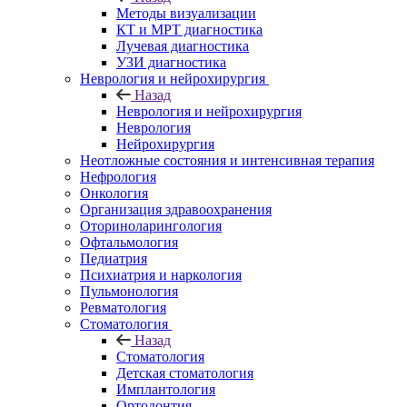
Методы визуализации
КТ и МРТ диагностика
Лучевая диагностика
УЗИ диагностика
Неврология и нейрохирургия
Назад
Неврология и нейрохирургия
Неврология
Нейрохирургия
Неотложные состояния и интенсивная терапия
Нефрология
Онкология
Организация здравоохранения
Оториноларингология
Офтальмология
Педиатрия
Психиатрия и наркология
Пульмонология
Ревматология
Стоматология
Назад
Стоматология
Детская стоматология
Имплантология
Ортодонтия