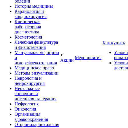
болезни
История медицины
Кардиология и
кардиохирургия
Клиническая
лабораторная
диагностика
Косметология
Лечебная физкультура
Как купить
и физиотерапия
Мануальная медицина
Услови
и
Мероприятия
оплат
Акции
иглорефлексотерапия
Услови
Медицинское право
достав
Методы визуализации
Неврология и
нейрохирургия
Неотложные
состояния и
интенсивная терапия
Нефрология
Онкология
Организация
здравоохранения
Оториноларингология