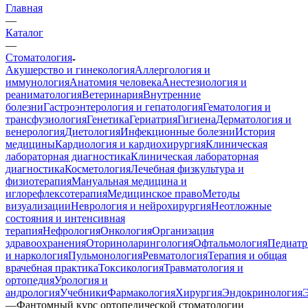
Главная
—
Каталог
—
Стоматология
Акушерство и гинекология
Аллергология и
иммунология
Анатомия человека
Анестезиология и
реаниматология
Ветеринария
Внутренние
болезни
Гастроэнтерология и гепатология
Гематология и
трансфузиология
Генетика
Гериатрия
Гигиена
Дерматология и
венерология
Диетология
Инфекционные болезни
История
медицины
Кардиология и кардиохирургия
Клиническая
лабораторная диагностика
Клиническая лабораторная
диагностика
Косметология
Лечебная физкультура и
физиотерапия
Мануальная медицина и
иглорефлексотерапия
Медицинское право
Методы
визуализации
Неврология и нейрохирургия
Неотложные
состояния и интенсивная
терапия
Нефрология
Онкология
Организация
здравоохранения
Оториноларингология
Офтальмология
Педиатр
и наркология
Пульмонология
Ревматология
Терапия и общая
врачебная практика
Токсикология
Травматология и
ортопедия
Урология и
андрология
Учебники
Фармакология
Хирургия
Эндокринология
—
Фантомный курс ортопедической стоматологии