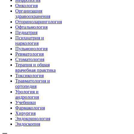
Нефрология
Онкология
Организация
здравоохранения
Оториноларингология
Офтальмология
Педиатрия
Психиатрия и
наркология
Пульмонология
Ревматология
Стоматология
Терапия и общая
врачебная практика
Токсикология
Травматология и
ортопедия
Урология и
андрология
Учебники
Фармакология
Хирургия
Эндокринология
Эндоскопия