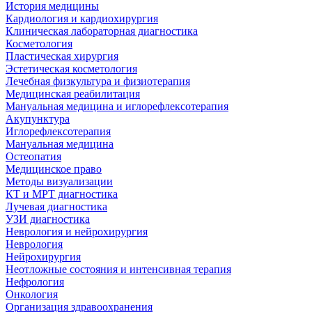
История медицины
Кардиология и кардиохирургия
Клиническая лабораторная диагностика
Косметология
Пластическая хирургия
Эстетическая косметология
Лечебная физкультура и физиотерапия
Медицинская реабилитация
Мануальная медицина и иглорефлексотерапия
Акупунктура
Иглорефлексотерапия
Мануальная медицина
Остеопатия
Медицинское право
Методы визуализации
КТ и МРТ диагностика
Лучевая диагностика
УЗИ диагностика
Неврология и нейрохирургия
Неврология
Нейрохирургия
Неотложные состояния и интенсивная терапия
Нефрология
Онкология
Организация здравоохранения