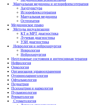
Мануальная медицина и иглорефлексотерапия
Акупунктура
Иглорефлексотерапия
Мануальная медицина
Остеопатия
Медицинское право
Методы визуализации
КТ и МРТ диагностика
Лучевая диагностика
УЗИ диагностика
Неврология и нейрохирургия
Неврология
Нейрохирургия
Неотложные состояния и интенсивная терапия
Нефрология
Онкология
Организация здравоохранения
Оториноларингология
Офтальмология
Педиатрия
Психиатрия и наркология
Пульмонология
Ревматология
Стоматология