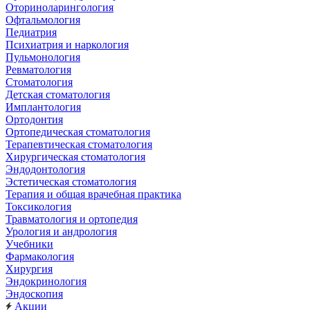
Оториноларингология
Офтальмология
Педиатрия
Психиатрия и наркология
Пульмонология
Ревматология
Стоматология
Детская стоматология
Имплантология
Ортодонтия
Ортопедическая стоматология
Терапевтическая стоматология
Хирургическая стоматология
Эндодонтология
Эстетическая стоматология
Терапия и общая врачебная практика
Токсикология
Травматология и ортопедия
Урология и андрология
Учебники
Фармакология
Хирургия
Эндокринология
Эндоскопия
Акции