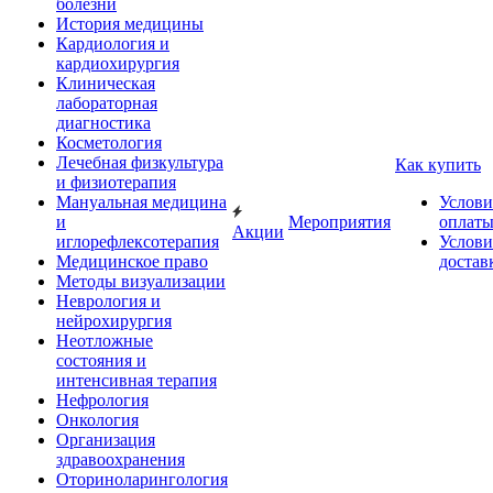
болезни
История медицины
Кардиология и
кардиохирургия
Клиническая
лабораторная
диагностика
Косметология
Лечебная физкультура
Как купить
и физиотерапия
Мануальная медицина
Услови
и
Мероприятия
оплат
Акции
иглорефлексотерапия
Услови
Медицинское право
достав
Методы визуализации
Неврология и
нейрохирургия
Неотложные
состояния и
интенсивная терапия
Нефрология
Онкология
Организация
здравоохранения
Оториноларингология