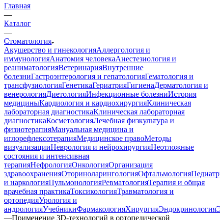
Главная
—
Каталог
—
Стоматология
Акушерство и гинекология
Аллергология и
иммунология
Анатомия человека
Анестезиология и
реаниматология
Ветеринария
Внутренние
болезни
Гастроэнтерология и гепатология
Гематология и
трансфузиология
Генетика
Гериатрия
Гигиена
Дерматология и
венерология
Диетология
Инфекционные болезни
История
медицины
Кардиология и кардиохирургия
Клиническая
лабораторная диагностика
Клиническая лабораторная
диагностика
Косметология
Лечебная физкультура и
физиотерапия
Мануальная медицина и
иглорефлексотерапия
Медицинское право
Методы
визуализации
Неврология и нейрохирургия
Неотложные
состояния и интенсивная
терапия
Нефрология
Онкология
Организация
здравоохранения
Оториноларингология
Офтальмология
Педиатр
и наркология
Пульмонология
Ревматология
Терапия и общая
врачебная практика
Токсикология
Травматология и
ортопедия
Урология и
андрология
Учебники
Фармакология
Хирургия
Эндокринология
—
Применение 3D-технологий в ортопедической