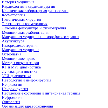
История медицины
Кардиология и кардиохирургия
Клиническая лабораторная диагностика
Косметология
Пластическая хирургия
Эстетическая косметология
Лечебная физкультура и физиотерапия
Медицинская реабилитация
Мануальная медицина и иглорефлексотерапия
Акупунктура
Иглорефлексотерапия
Мануальная медицина
Остеопатия
Медицинское право
Методы визуализации
КТ и МРТ диагностика
Лучевая диагностика
УЗИ диагностика
Неврология и нейрохирургия
Неврология
Нейрохирургия
Неотложные состояния и интенсивная терапия
Нефрология
Онкология
Организация здравоохранения