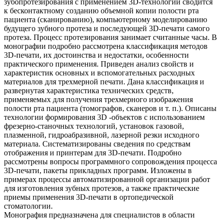
зубопротезирования с применением 3D-технологий сводится
к бесконтактному созданию объемной копии полости рта
пациента (сканированию), компьютерному моделированию
будущего зубного протеза и последующей 3D-печати самого
протеза. Процесс протезирования занимает считанные часы. В
монографии подробно рассмотрена классификация методов
3D-печати, их достоинства и недостатки, особенности
практического применения. Приведен анализ свойств и
характеристик основных и вспомогательных расходных
материалов для трехмерной печати. Дана классификация и
развернутая характеристика технических средств,
применяемых для получения трех­мерного изображения
полости рта пациента (томографов, сканеров и т. п.). Описаны
технологии формирования 3D -объектов с использованием
фрезерно-станочных технологий, установок газовой,
плазменной, гидроабразивной, лазерной резки исходного
материала. Систематизированы сведения по средствам
отображения и принтерам для 3D-печати. Подробно
рассмотрены вопросы программного сопровождения процесса
3D-печати, пакеты прикладных программ. Изложены в
примерах процессы автоматизированной организации работ
для изготовления зубных протезов, а также практические
приемы применения 3D-печати в ортопедической
стоматологии.
Монография предназначена для специалистов в области