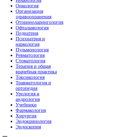
Нефрология
Онкология
Организация
здравоохранения
Оториноларингология
Офтальмология
Педиатрия
Психиатрия и
наркология
Пульмонология
Ревматология
Стоматология
Терапия и общая
врачебная практика
Токсикология
Травматология и
ортопедия
Урология и
андрология
Учебники
Фармакология
Хирургия
Эндокринология
Эндоскопия