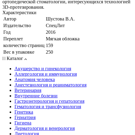
ортопедической стоматологии, интересующихся технологией
3D-протезирования.
Характеристики
Автор
Шустова В.А.
Издательство
СпецЛит
Год
2016
Переплет
Мягкая обложка
количество страниц
159
Вес в упаковке
250
Каталог
Акушерство и гинекология
Аллергология и иммунология
Анатомия человека
Анестезиология и реаниматология
Ветеринария
Внутренние болезни
Гастроэнтерология и гепатология
Гематология и трансфузиология
Генетика
Гериатрия
Гигиена
Дерматология и венерология
Диетология