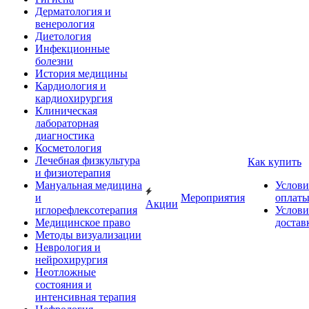
Дерматология и
венерология
Диетология
Инфекционные
болезни
История медицины
Кардиология и
кардиохирургия
Клиническая
лабораторная
диагностика
Косметология
Лечебная физкультура
Как купить
и физиотерапия
Мануальная медицина
Услови
и
Мероприятия
оплат
Акции
иглорефлексотерапия
Услови
Медицинское право
достав
Методы визуализации
Неврология и
нейрохирургия
Неотложные
состояния и
интенсивная терапия