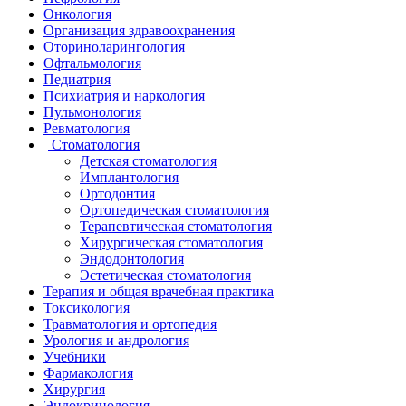
Онкология
Организация здравоохранения
Оториноларингология
Офтальмология
Педиатрия
Психиатрия и наркология
Пульмонология
Ревматология
Стоматология
Детская стоматология
Имплантология
Ортодонтия
Ортопедическая стоматология
Терапевтическая стоматология
Хирургическая стоматология
Эндодонтология
Эстетическая стоматология
Терапия и общая врачебная практика
Токсикология
Травматология и ортопедия
Урология и андрология
Учебники
Фармакология
Хирургия
Эндокринология