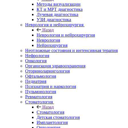
Методы визуализации
КТ и МРТ диагностика
Лучевая диагностика
УЗИ диагностика
Неврология и нейрохирургия
Назад
Неврология и нейрохирургия
Неврология
Нейрохирургия
Неотложные состояния и интенсивная терапия
Нефрология
Онкология
Организация здравоохранения
Оториноларингология
Офтальмология
Педиатрия
Психиатрия и наркология
Пульмонология
Ревматология
Стоматология
Назад
Стоматология
Детская стоматология
Имплантология
Ортодонтия