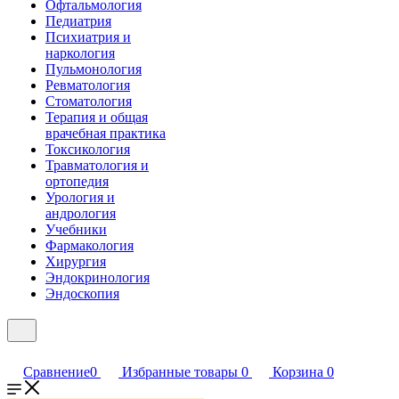
Офтальмология
Педиатрия
Психиатрия и
наркология
Пульмонология
Ревматология
Стоматология
Терапия и общая
врачебная практика
Токсикология
Травматология и
ортопедия
Урология и
андрология
Учебники
Фармакология
Хирургия
Эндокринология
Эндоскопия
Сравнение
0
Избранные товары
0
Корзина
0