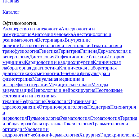
Главная
—
Каталог
—
Офтальмология
Акушерство и гинекология
Аллергология и
иммунология
Анатомия человека
Анестезиология и
реаниматология
Ветеринария
Внутренние
болезни
Гастроэнтерология и гепатология
Гематология и
трансфузиология
Генетика
Гериатрия
Гигиена
Дерматология и
венерология
Диетология
Инфекционные болезни
История
медицины
Кардиология и кардиохирургия
Клиническая
лабораторная диагностика
Клиническая лабораторная
диагностика
Косметология
Лечебная физкультура и
физиотерапия
Мануальная медицина и
иглорефлексотерапия
Медицинское право
Методы
визуализации
Неврология и нейрохирургия
Неотложные
состояния и интенсивная
терапия
Нефрология
Онкология
Организация
здравоохранения
Оториноларингология
Педиатрия
Психиатрия
и
наркология
Пульмонология
Ревматология
Стоматология
Терапия
и общая врачебная практика
Токсикология
Травматология и
ортопедия
Урология и
андрология
Учебники
Фармакология
Хирургия
Эндокринология