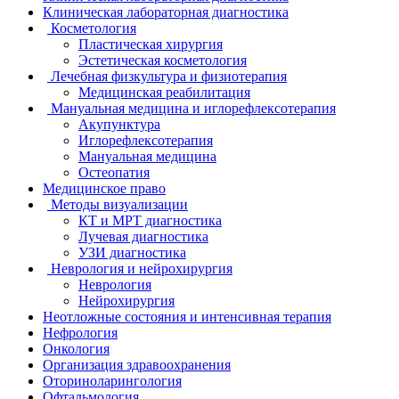
Клиническая лабораторная диагностика
Косметология
Пластическая хирургия
Эстетическая косметология
Лечебная физкультура и физиотерапия
Медицинская реабилитация
Мануальная медицина и иглорефлексотерапия
Акупунктура
Иглорефлексотерапия
Мануальная медицина
Остеопатия
Медицинское право
Методы визуализации
КТ и МРТ диагностика
Лучевая диагностика
УЗИ диагностика
Неврология и нейрохирургия
Неврология
Нейрохирургия
Неотложные состояния и интенсивная терапия
Нефрология
Онкология
Организация здравоохранения
Оториноларингология
Офтальмология