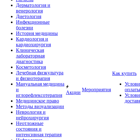
Дерматология и
венерология
Диетология
Инфекционные
болезни
История медицины
Кардиология и
кардиохирургия
Клиническая
лабораторная
диагностика
Косметология
Лечебная физкультура
Как купить
и физиотерапия
Мануальная медицина
Услови
и
Мероприятия
оплат
Акции
иглорефлексотерапия
Услови
Медицинское право
достав
Методы визуализации
Неврология и
нейрохирургия
Неотложные
состояния и
интенсивная терапия