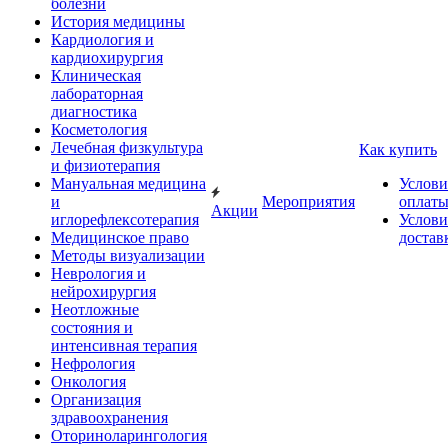
болезни
История медицины
Кардиология и
кардиохирургия
Клиническая
лабораторная
диагностика
Косметология
Лечебная физкультура
Как купить
и физиотерапия
Мануальная медицина
Услови
и
Мероприятия
оплат
Акции
иглорефлексотерапия
Услови
Медицинское право
достав
Методы визуализации
Неврология и
нейрохирургия
Неотложные
состояния и
интенсивная терапия
Нефрология
Онкология
Организация
здравоохранения
Оториноларингология