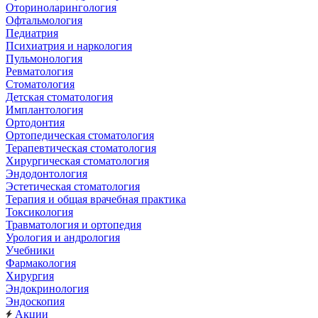
Оториноларингология
Офтальмология
Педиатрия
Психиатрия и наркология
Пульмонология
Ревматология
Стоматология
Детская стоматология
Имплантология
Ортодонтия
Ортопедическая стоматология
Терапевтическая стоматология
Хирургическая стоматология
Эндодонтология
Эстетическая стоматология
Терапия и общая врачебная практика
Токсикология
Травматология и ортопедия
Урология и андрология
Учебники
Фармакология
Хирургия
Эндокринология
Эндоскопия
Акции