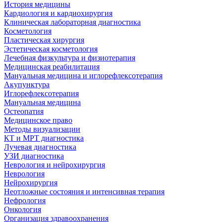
История медицины
Кардиология и кардиохирургия
Клиническая лабораторная диагностика
Косметология
Пластическая хирургия
Эстетическая косметология
Лечебная физкультура и физиотерапия
Медицинская реабилитация
Мануальная медицина и иглорефлексотерапия
Акупунктура
Иглорефлексотерапия
Мануальная медицина
Остеопатия
Медицинское право
Методы визуализации
КТ и МРТ диагностика
Лучевая диагностика
УЗИ диагностика
Неврология и нейрохирургия
Неврология
Нейрохирургия
Неотложные состояния и интенсивная терапия
Нефрология
Онкология
Организация здравоохранения