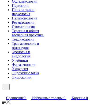
Офтальмология
Педиатрия
Психиатрия и
наркология
Пульмонология
Ревматология
Стоматология
Терапия и общая
врачебная практика
Токсикология
Травматология и
ортопедия
Урология и
андрология
Учебники
Фармакология
Хирургия
Эндокринология
Эндоскопия
Сравнение
0
Избранные товары
0
Корзина
0