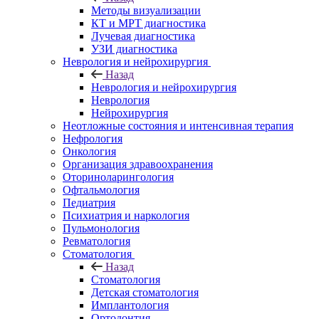
Методы визуализации
КТ и МРТ диагностика
Лучевая диагностика
УЗИ диагностика
Неврология и нейрохирургия
Назад
Неврология и нейрохирургия
Неврология
Нейрохирургия
Неотложные состояния и интенсивная терапия
Нефрология
Онкология
Организация здравоохранения
Оториноларингология
Офтальмология
Педиатрия
Психиатрия и наркология
Пульмонология
Ревматология
Стоматология
Назад
Стоматология
Детская стоматология
Имплантология
Ортодонтия