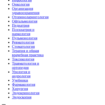
Нефрология
Онкология
Организация
здравоохранения
Оториноларингология
Офтальмология
Педиатрия
Психиатрия и
наркология
Пульмонология
Ревматология
Стоматология
Терапия и общая
врачебная практика
Токсикология
Травматология и
ортопедия
Урология и
андрология
Учебники
Фармакология
Хирургия
Эндокринология
Эндоскопия